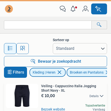
Broeken en Pantalons
Sorteer op
Alle afstanden…
Bewaar je zoekopdracht
Filters
Kleding | Heren
Broeken en Pantalons
Veiling - Cappuccino Italia Jogging
Short Navy - XL
€ 10,00
Details
Topadvertentie
Bezoek website
Vandaag