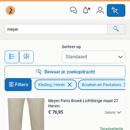
Broeken en Pantalons
Sorteer op
Alle afstanden…
Bewaar je zoekopdracht
Filters
Kleding | Heren
Broeken en Pantalons
Meyer Paris Broek Lichtbeige maat 27
Heren
€ 76,95
Details
Topadvertentie