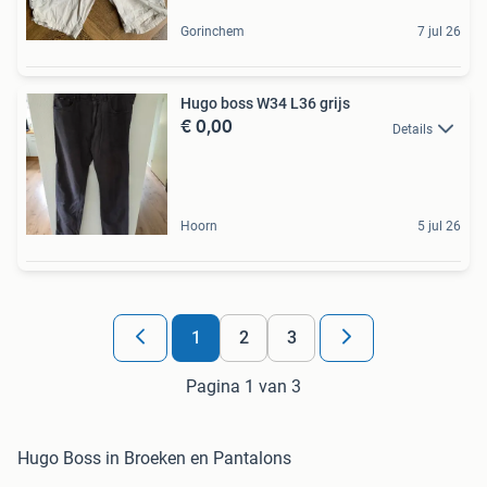
Gorinchem
7 jul 26
Hugo boss W34 L36 grijs
€ 0,00
Details
Hoorn
5 jul 26
1
2
3
Pagina 1 van 3
Hugo Boss in Broeken en Pantalons