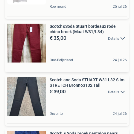
Roermond
25 jul 26
Scotch&Soda Stuart bordeaux rode
chino broek (Maat W31/L34)
€ 35,00
Details
Oud-Beijerland
24 jul 26
Scotch and Soda STUART W31 L32 Slim
STRETCH Bronno3132 Tail
€ 39,00
Details
Deventer
24 jul 26
Scotch & Soda broek pantalon paars