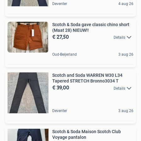
Deventer
4 aug 26
Scotch & Soda gave classic chino short
(Maat 28) NIEUW!!
€ 27,50
Details
Oud-Beijerland
3 aug 26
Scotch and Soda WARREN W30 L34
Tapered STRETCH Bronno3034 T
€ 39,00
Details
Deventer
3 aug 26
Scotch & Soda Maison Scotch Club
Voyage pantalon