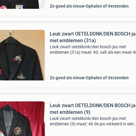
Zo goed als nieuw
Ophalen of Verzenden
Leuk zwart OETELDONK/DEN BOSCH ja
met emblemen (31a)
Leuk zwart oeteldonk/den bosch jas met
emblemen (31a) maat: 90, valt als een maat 4
de jas ziet er nog netjes uit. De emblemen zijn 
opgenaaid. Ophalen of verzenden. Zie voor n
meer oeteldonk j
Zo goed als nieuw
Ophalen of Verzenden
Leuk zwart OETELDONK/DEN BOSCH ja
met emblemen (9)
Leuk zwart oeteldonk/den bosch jas met
emblemen (9) maat: 46 de jas verkeerd in een
goede staat. Betreft een kleine mannenmaat,
kan zeker ook door een kind met een grotere