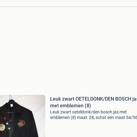
Leuk zwart OETELDONK/DEN BOSCH ja
met emblemen (8)
Leuk zwart oeteldonk/den bosch jas met
emblemen (8) maat: 28, schat een maat 54/5
jas + embleems zien er nog netjes uit. Ophalen
verzenden zie voor nog meer leuke oeteldonk
jassen ook mijn ande