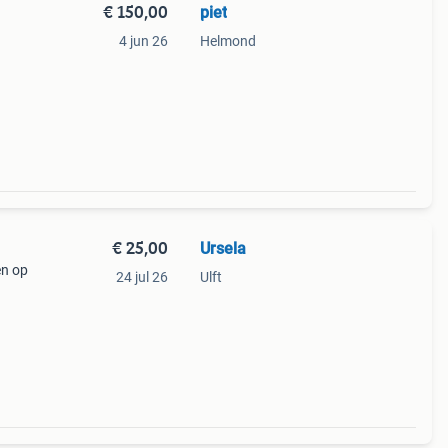
€ 150,00
piet
4 jun 26
Helmond
€ 25,00
Ursela
en op
24 jul 26
Ulft