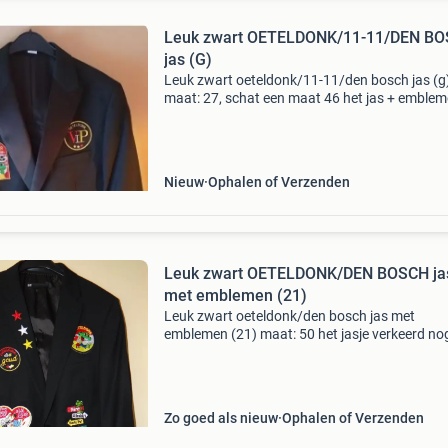
Leuk zwart OETELDONK/11-11/DEN B
jas (G)
Leuk zwart oeteldonk/11-11/den bosch jas (g
maat: 27, schat een maat 46 het jas + emble
zien er nog zeer netjes uit. Opsturen of ophale
voor nog meer oeteldonk jassen, ook, mijn an
adver
Nieuw
Ophalen of Verzenden
Leuk zwart OETELDONK/DEN BOSCH ja
met emblemen (21)
Leuk zwart oeteldonk/den bosch jas met
emblemen (21) maat: 50 het jasje verkeerd nog
een goede staat. Ophalen of verzenden zie vo
nog meer leuke oeteldonk jassen ook mijn and
advertenties.
Zo goed als nieuw
Ophalen of Verzenden