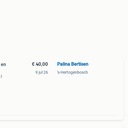
€ 40,00
Palina Bertisen
 en
9 jul 26
's-Hertogenbosch
l