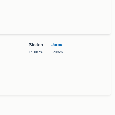
s is
Bieden
Jarno
14 jun 26
Drunen