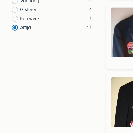
Vandaag
0
Gisteren
0
Een week
1
Altijd
11