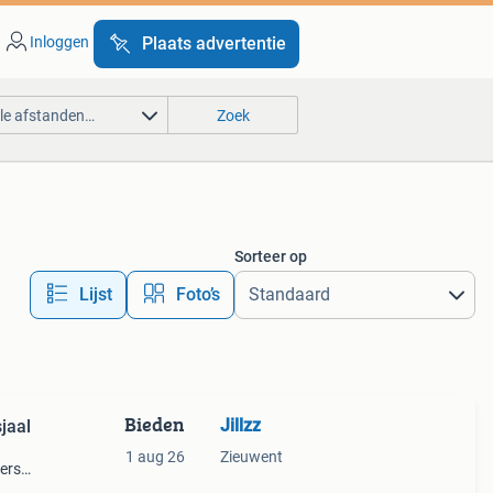
Inloggen
Plaats advertentie
lle afstanden…
Zoek
Sorteer op
Lijst
Foto’s
Bieden
Jillzz
sjaal
1 aug 26
Zieuwent
verse
 geel,