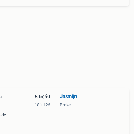
€ 67,50
Jasmijn
s
18 jul 26
Brakel
6 de
 of