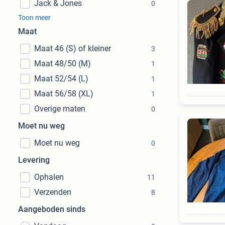
Jack & Jones
0
Toon meer
Maat
Maat 46 (S) of kleiner
3
Maat 48/50 (M)
1
Maat 52/54 (L)
1
Maat 56/58 (XL)
1
Overige maten
0
Moet nu weg
Moet nu weg
0
Levering
Ophalen
11
Verzenden
8
Aangeboden sinds