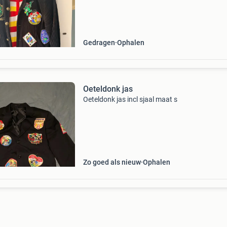
wit) en een bijpassende gestreepte sjaal. De ja
gevo
Gedragen
Ophalen
Oeteldonk jas
Oeteldonk jas incl sjaal maat s
Zo goed als nieuw
Ophalen