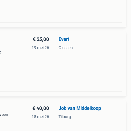
€ 25,00
Evert
19 mei 26
Giessen
e
€ 40,00
Job van Middelkoop
s een
18 mei 26
Tilburg
n