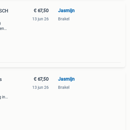
€ 67,50
Jasmijn
OSCH
13 jun 26
Brakel
)
men
n. Zie
dere
€ 67,50
Jasmijn
s
13 jun 26
Brakel
 in
or
ere