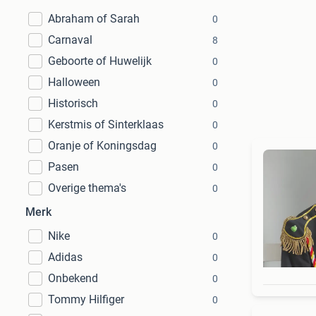
Abraham of Sarah
0
Carnaval
8
Geboorte of Huwelijk
0
Halloween
0
Historisch
0
Kerstmis of Sinterklaas
0
Oranje of Koningsdag
0
Pasen
0
Overige thema's
0
Merk
Nike
0
Adidas
0
Onbekend
0
Tommy Hilfiger
0