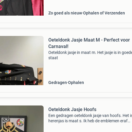
kindermaat worden gedra
Zo goed als nieuw
Ophalen of Verzenden
Oeteldonk Jasje Maat M - Perfect voor
Carnaval!
Oeteldonk jasje in maat m. Het jasje is in goed
staat
Gedragen
Ophalen
Oeteldonk Jasje Hoofs
Een gedragen oeteldonk jasje van hoofs. Het i
herenjas is maat s. Ik heb de emblemen eraf
gehaald, de plekken waar de emblemen hebbe
gezeten zijn nog wel te zien.