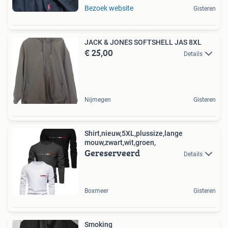
Bezoek website
Gisteren
JACK & JONES SOFTSHELL JAS 8XL
€ 25,00
Details
Nijmegen
Gisteren
Shirt,nieuw,5XL,plussize,lange
mouw,zwart,wit,groen,
Gereserveerd
Details
Boxmeer
Gisteren
Smoking