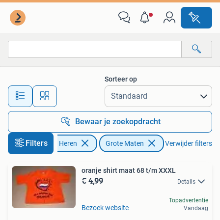
Grote Maten
Sorteer op
Alle afstanden…
Bewaar je zoekopdracht
Filters
Kleding | Heren
Grote Maten
Verwijder filters
oranje shirt maat 68 t/m XXXL
€ 4,99
Details
Topadvertentie
Bezoek website
Vandaag