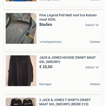
Pme Legend Pall Mall vest trui Katoen
maat XXXL
Bieden
Details
's-Hertogenbosch
Gisteren
JACK & JONES HOODIE ZWART MAAT
6XL (NIEUW!!)
€ 10,00
Details
Nijmegen
Gisteren
2 JACK & JONES T-SHIRTS ZWART
MAAT 6XL (NIEUW!!) (BEIDE €10)