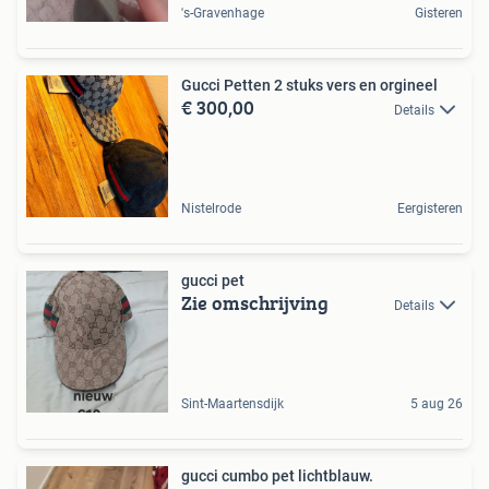
's-Gravenhage
Gisteren
Gucci Petten 2 stuks vers en orgineel
€ 300,00
Details
Nistelrode
Eergisteren
gucci pet
Zie omschrijving
Details
Sint-Maartensdijk
5 aug 26
gucci cumbo pet lichtblauw.