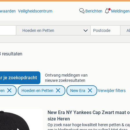
waarden
Veiligheidscentrum
Berichten
Meldingen
Hoeden en Petten
A
 resultaten
Ontvang meldingen van
r je zoekopdracht
nieuwe zoekresultaten
ren
Hoeden en Petten
New Era
Verwijder filters
New Era NY Yankees Cap Zwart maat 
size Heren
Op zoek naar hoge kwaliteit heren petten & c