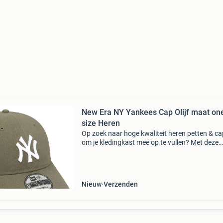
New Era NY Yankees Cap Olijf maat on
size Heren
Op zoek naar hoge kwaliteit heren petten & c
om je kledingkast mee op te vullen? Met deze
petten van new era heb je altijd een goed pette
huis. De new era ny yankees cap olijf is heel g
Nieuw
Verzenden