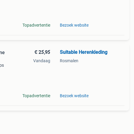
n in
Topadvertentie
Bezoek website
€ 25,95
Suitable Herenkleding
ne
Vandaag
Rosmalen
aps
n in
 gesch
Topadvertentie
Bezoek website