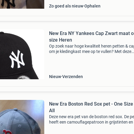
Zo goed als nieuw
Ophalen
New Era NY Yankees Cap Zwart maat 
size Heren
Op zoek naar hoge kwaliteit heren petten & c
om je kledingkast mee op te vullen? Met deze
petten van new era heb je altijd een goed pette
huis. De new era ny yankees cap zwart is heel
gesch
Nieuw
Verzenden
New Era Boston Red Sox pet - One Size 
All
Deze new era pet van de boston red sox. De pe
heeft een camouflagepatroon in grijstinten en
rood geborduurd &#39;b&#39; logo aan de
voorkant. De achterkant is voorzien van een 