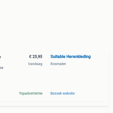
€ 25,95
Suitable Herenkleding
e
Vandaag
Rosmalen
aps
n in
esch
Topadvertentie
Bezoek website