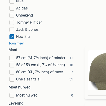
Nike
Adidas
Onbekend
Tommy Hilfiger
Jack & Jones
New Era
Toon meer
Maat
57 cm (M, 7⅛ inch) of minder
11
58 of 59 cm (L, 7¼ of ⅜ inch)
10
60 cm (XL, 7½ inch) of meer
7
One size fits all
51
Moet nu weg
Moet nu weg
0
Levering