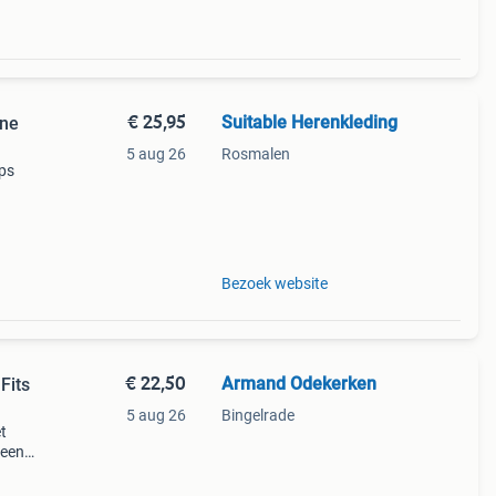
€ 25,95
Suitable Herenkleding
one
5 aug 26
Rosmalen
aps
n in
Bezoek website
€ 22,50
Armand Odekerken
Fits
5 aug 26
Bingelrade
t
 een
mesh-