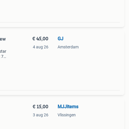
€ 45,00
GJ
New
4 aug 26
Amsterdam
star
: 7
€ 15,00
MJJitems
3 aug 26
Vlissingen