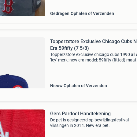
stof v
Gedragen
Ophalen of Verzenden
Topperzstore Exclusive Chicago Cubs 
Era 59fifty (7 5/8)
Topperzstore exclusive chicago cubs 1990 all 
‘icy‘ merk: new era model: 59fifty (fitted) maat
5/8 staat: nieuw, inclusief alle stickers/tags
Nieuw
Ophalen of Verzenden
Gers Pardoel Handtekening
De pet is gesigneerd op bevrijdingsfestival
vlissingen in 2014. New era pet.