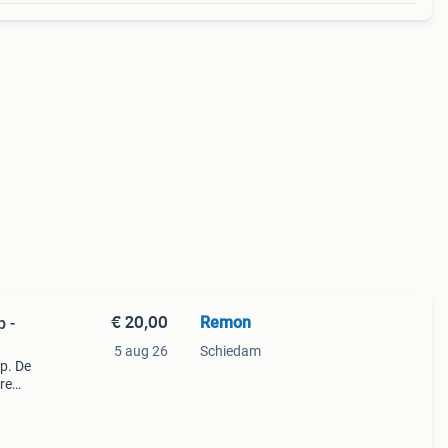
€ 20,00
Remon
 -
5 aug 26
Schiedam
p. De
re