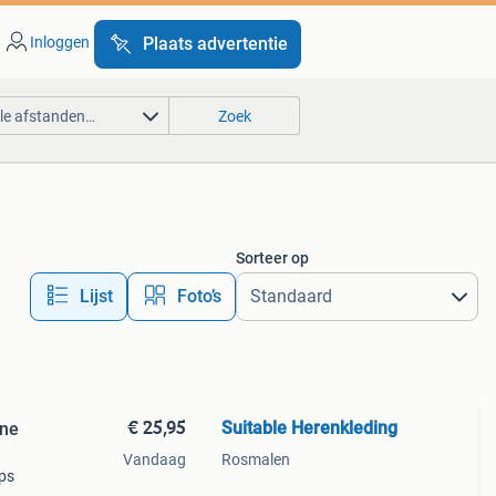
Inloggen
Plaats advertentie
lle afstanden…
Zoek
Sorteer op
Lijst
Foto’s
€ 25,95
Suitable Herenkleding
one
Vandaag
Rosmalen
aps