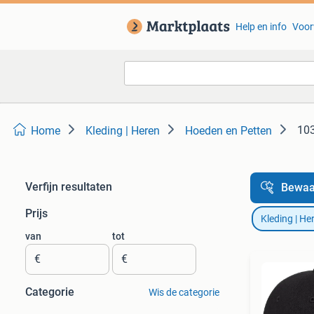
Help en info
Voor
103
Home
Kleding | Heren
Hoeden en Petten
Verfijn resultaten
Bewaa
Prijs
Kleding | He
van
tot
€
€
Categorie
Wis de categorie