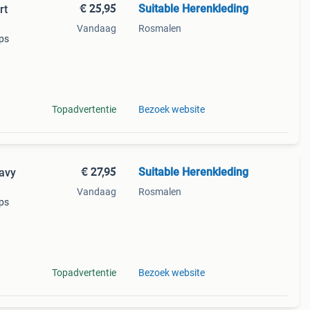
€ 25,95
Suitable Herenkleding
rt
Vandaag
Rosmalen
aps
n in
t is
Topadvertentie
Bezoek website
€ 27,95
Suitable Herenkleding
avy
Vandaag
Rosmalen
aps
n in
avy is
Topadvertentie
Bezoek website