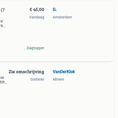
€ 45,00
G.
 (7
Vandaag
Amsterdam
va‘
/8
Dagtopper
Zie omschrijving
VanDerKlok
rse
Gisteren
Almere
fifty
y 1
ag.