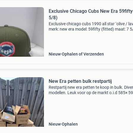
Exclusive Chicago Cubs New Era 59fifty
5/8)
Exclusive chicago cubs 1990 all star ‘olive / la
merk: new era model: 59fifty (fitted) maat: 7 5
staat: nieuw, inclusief alle stickers/tags
Nieuw
Ophalen of Verzenden
New Era petten bulk restpartij
Restpartij new era petten te koop in bulk. Dive
modellen. Leuk voor op de markt o.i.d 585× 59
in verschillende modellen en maten. 58× 9Fort
model, verstelbaar. Verdere details op aanvra
Nieuw
Ophalen