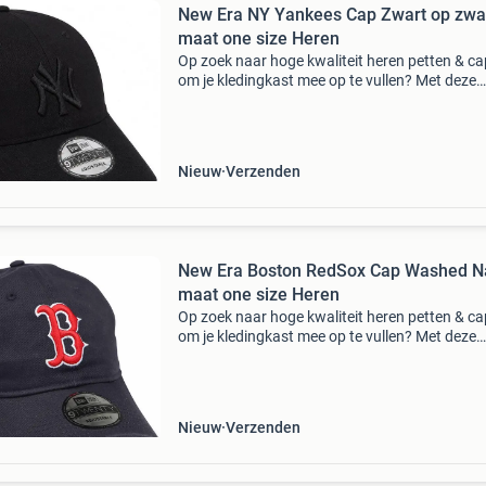
New Era NY Yankees Cap Zwart op zwa
maat one size Heren
Op zoek naar hoge kwaliteit heren petten & c
om je kledingkast mee op te vullen? Met deze
petten van new era heb je altijd een goed pette
huis. De new era ny yankees cap zwart op zwar
h
Nieuw
Verzenden
New Era Boston RedSox Cap Washed N
maat one size Heren
Op zoek naar hoge kwaliteit heren petten & c
om je kledingkast mee op te vullen? Met deze
petten van new era heb je altijd een goed pette
huis. De new era boston redsox cap washed n
h
Nieuw
Verzenden