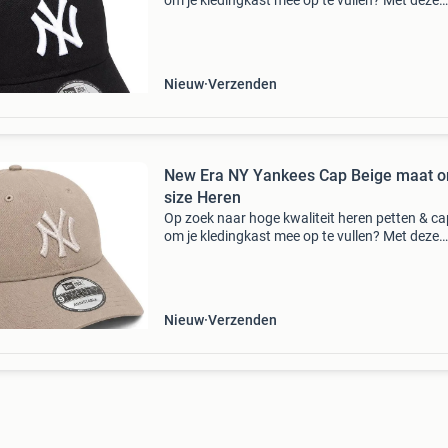
om je kledingkast mee op te vullen? Met deze
petten van new era heb je altijd een goed pette
huis. De new era ny yankees cap zwart is heel
gesch
Nieuw
Verzenden
New Era NY Yankees Cap Beige maat o
size Heren
Op zoek naar hoge kwaliteit heren petten & c
om je kledingkast mee op te vullen? Met deze
petten van new era heb je altijd een goed pette
huis. De new era ny yankees cap beige is heel
Nieuw
Verzenden