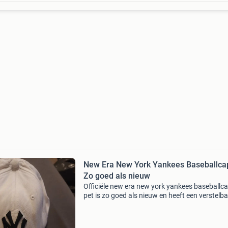
New Era New York Yankees Baseballcap
Zo goed als nieuw
Officiële new era new york yankees baseballca
pet is zo goed als nieuw en heeft een verstelba
snapback sluiting. Perfect voor fans van de
yankees of liefhebbers van baseballcaps.