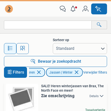
Jassen | Winter
Sorteer op
Alle afstanden…
Bewaar je zoekopdracht
Filters
Kleding | Heren
Jassen | Winter
Verwijder filters
SALE! Heren winterjassen van Brax, The
North Face en meer!
Zie omschrijving
Details
Topadvertentie