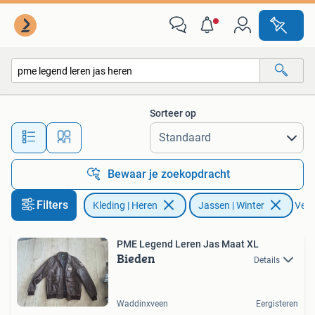
Jassen | Winter
Sorteer op
Alle afstanden…
Bewaar je zoekopdracht
Filters
Kleding | Heren
Jassen | Winter
Verwi
PME Legend Leren Jas Maat XL
Bieden
Details
Waddinxveen
Eergisteren