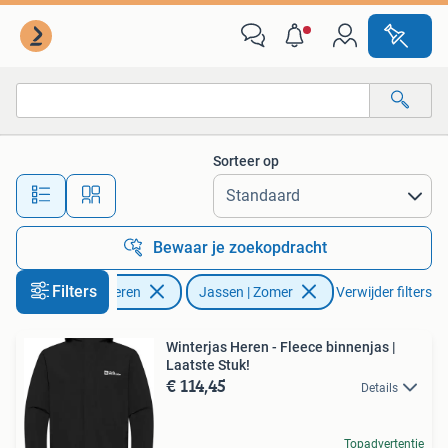
Jassen | Zomer
Sorteer op
Alle afstanden…
Bewaar je zoekopdracht
Filters
Kleding | Heren
Jassen | Zomer
Verwijder filters
Winterjas Heren - Fleece binnenjas |
Laatste Stuk!
€ 114,45
Details
Topadvertentie