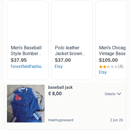
baseball jack
€ 8,00
Details
Heerhugowaard
2 jun 26