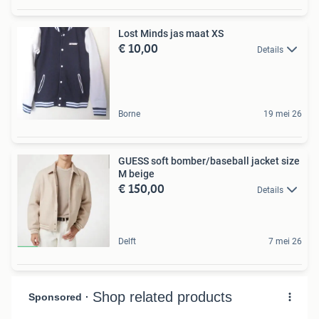
Lost Minds jas maat XS
€ 10,00
Details
Borne
19 mei 26
GUESS soft bomber/baseball jacket size
M beige
€ 150,00
Details
Delft
7 mei 26