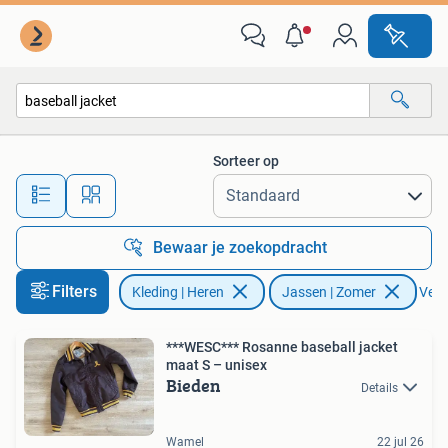
Jassen | Zomer
Sorteer op
Alle afstanden…
Bewaar je zoekopdracht
Filters
Kleding | Heren
Jassen | Zomer
Verwi
***WESC*** Rosanne baseball jacket
maat S – unisex
Bieden
Details
Wamel
22 jul 26