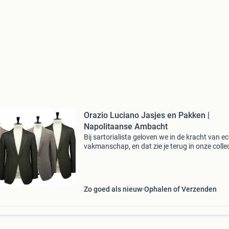
Orazio Luciano Jasjes en Pakken |
Napolitaanse Ambacht
Bij sartorialista geloven we in de kracht van e
vakmanschap, en dat zie je terug in onze collec
orazio luciano jasjes en pakken. Deze stukken 
het toppunt van napolitaanse stijl—handgem
Zo goed als nieuw
Ophalen of Verzenden