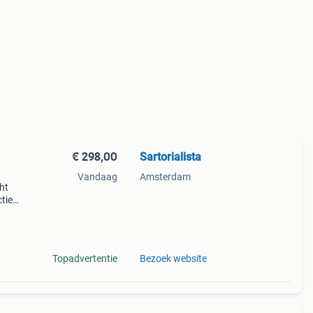
€ 298,00
Sartorialista
Vandaag
Amsterdam
cht
tie
zijn
aakt
Topadvertentie
Bezoek website