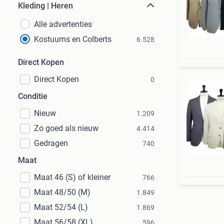
Kleding | Heren
Alle advertenties
Kostuums en Colberts
6.528
Direct Kopen
Direct Kopen
0
Conditie
Nieuw
1.209
Zo goed als nieuw
4.414
Gedragen
740
Maat
Maat 46 (S) of kleiner
766
Maat 48/50 (M)
1.849
Maat 52/54 (L)
1.869
Maat 56/58 (XL)
596