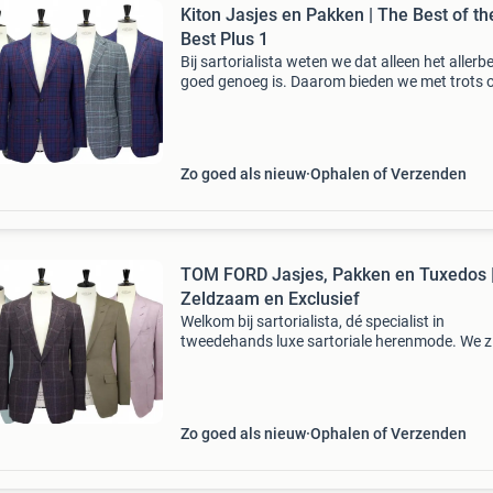
Kiton Jasjes en Pakken | The Best of th
Best Plus 1
Bij sartorialista weten we dat alleen het allerb
goed genoeg is. Daarom bieden we met trots 
collectie kiton jasjes, pakken, overhemden en t
aan—de ultieme keuze voor de man die geen 
Zo goed als nieuw
Ophalen of Verzenden
TOM FORD Jasjes, Pakken en Tuxedos 
Zeldzaam en Exclusief
Welkom bij sartorialista, dé specialist in
tweedehands luxe sartoriale herenmode. We z
trots om u een unieke collectie tom ford jasjes,
pakken, tuxedo's & smoking jasjes aan te biede
Zo goed als nieuw
Ophalen of Verzenden