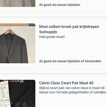
Zo goed als nieuw
Ophalen
Mooi colbert broek pak krijtstrepen
Suitsupply
Hele goede staat!
Zo goed als nieuw
Ophalen of Verzenden
Calvin Class Zwart Pak Maat 40
Stijlvol zwart pak van calvin class in maat 40.
Ideaal voor formele gelegenheden of zakelijke
bijeenkomsten. Het pak is gemaakt van een
hoogwaardige stof en biedt een comfortabele
pasvorm. Slechts 2 g