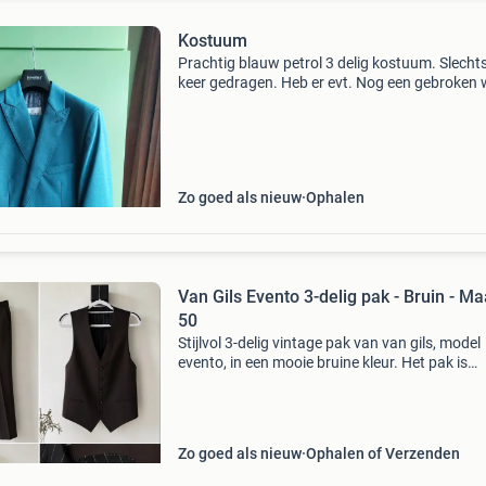
Kostuum
Prachtig blauw petrol 3 delig kostuum. Slecht
keer gedragen. Heb er evt. Nog een gebroken 
stropdas bij + een cognac kleurige riem.
Zo goed als nieuw
Ophalen
Van Gils Evento 3-delig pak - Bruin - Ma
50
Stijlvol 3-delig vintage pak van van gils, model
evento, in een mooie bruine kleur. Het pak is
gemaakt van een hoogwaardige mix van 60% 
38% polyester en 2% elastane, wat zorgt voor
comfortabe
Zo goed als nieuw
Ophalen of Verzenden