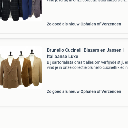
vind je terug in onze collectie isaia blazers en
jassen. Dit iconische napolitaanse merk staat
bekend om zijn ongeëvenaarde vakmanschap
luxue
Zo goed als nieuw
Ophalen of Verzenden
Brunello Cucinelli Blazers en Jassen |
Italiaanse Luxe
Bij sartorialista draait alles om verfijnde stijl, 
vind je in onze collectie brunello cucinelli kledin
Deze italiaanse meester staat bekend om zijn 
ontwerpen die moeiteloos elegantie en
Zo goed als nieuw
Ophalen of Verzenden