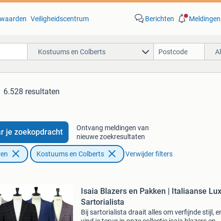
waarden
Veiligheidscentrum
Berichten
Meldingen
Kostuums en Colberts
A
6.528 resultaten
Ontvang meldingen van
r je zoekopdracht
nieuwe zoekresultaten
ren
Kostuums en Colberts
Verwijder filters
Isaia Blazers en Pakken | Italiaanse Lux
Sartorialista
Bij sartorialista draait alles om verfijnde stijl, 