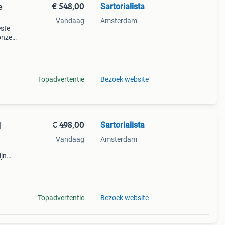
€ 548,00
Sartorialista
e
Vandaag
Amsterdam
este
onze
ruien
conc
Topadvertentie
Bezoek website
€ 498,00
Sartorialista
|
Vandaag
Amsterdam
ijn
n, die
Topadvertentie
Bezoek website