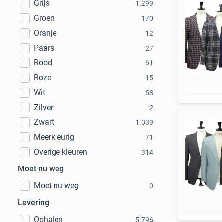
Grijs
1.299
Groen
170
Oranje
12
Paars
27
Rood
61
Roze
15
Wit
58
Zilver
2
Zwart
1.039
Meerkleurig
71
Overige kleuren
314
Moet nu weg
Moet nu weg
0
Levering
Ophalen
5.796