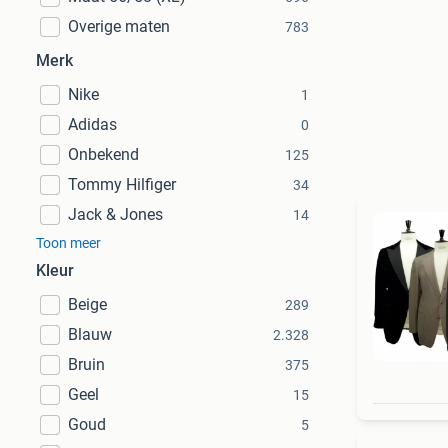
Overige maten
783
Merk
Nike
1
Adidas
0
Onbekend
125
Tommy Hilfiger
34
Jack & Jones
14
Toon meer
Kleur
Beige
289
Blauw
2.328
Bruin
375
Geel
15
Goud
5