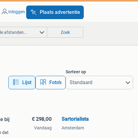
Inloggen
Plaats advertentie
lle afstanden…
Zoek
Sorteer op
Lijst
Foto’s
€ 298,00
Sartorialista
e bij
Vandaag
Amsterdam
en dat