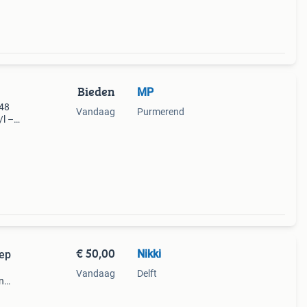
Bieden
MP
 48
Vandaag
Purmerend
l –
o
 42
€ 50,00
Nikki
eep
Vandaag
Delft
en
e