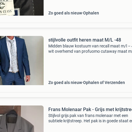
Zo goed als nieuw
Ophalen
stijlvolle outfit heren maat M/L -48
Midden blauw kostuum van recall maat m/l –
wit overhemd van profuomo cutaway maat m/
48 paisley lichtblauwe stropdas van profuom
suède beige/grijze schoenen van giorgio maat
(vallen iets gro
Zo goed als nieuw
Ophalen of Verzenden
Frans Molenaar Pak - Grijs met krijtstr
Stijlvol grijs pak van frans molenaar met een
subtiele krijtstreep. Het pak is in goede staat 
perfect voor zakelijke gelegenheden of special
evenementen. De maat van het pak is niet