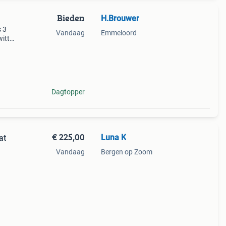
Bieden
H.Brouwer
s 3
Vandaag
Emmeloord
witte
Dagtopper
€ 225,00
Luna K
at
Vandaag
Bergen op Zoom
wol,
 een