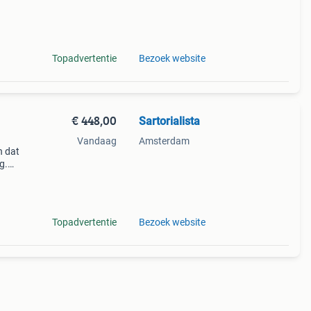
,
Topadvertentie
Bezoek website
€ 448,00
Sartorialista
Vandaag
Amsterdam
en dat
g.
luxe
Topadvertentie
Bezoek website