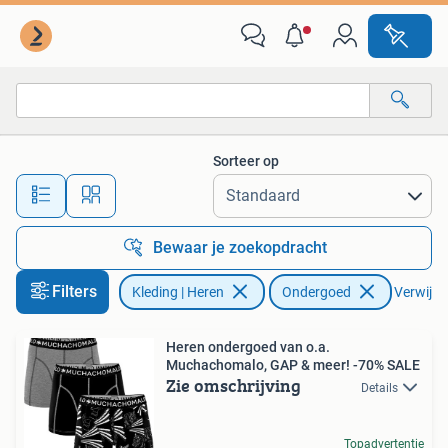
Ondergoed
Sorteer op
Alle afstanden…
Bewaar je zoekopdracht
Filters
Kleding | Heren
Ondergoed
Verwijder
Heren ondergoed van o.a.
Muchachomalo, GAP & meer! -70% SALE
Zie omschrijving
Details
Topadvertentie