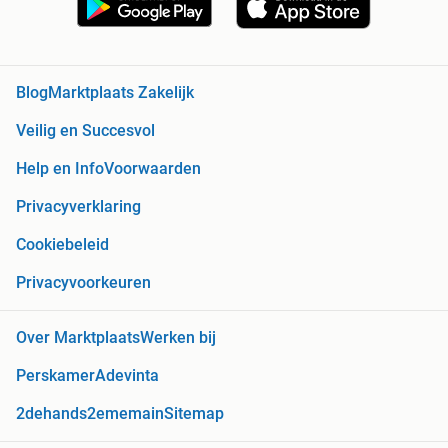
Blog
Marktplaats Zakelijk
Veilig en Succesvol
Help en Info
Voorwaarden
Privacyverklaring
Cookiebeleid
Privacyvoorkeuren
Over Marktplaats
Werken bij
Perskamer
Adevinta
2dehands
2ememain
Sitemap