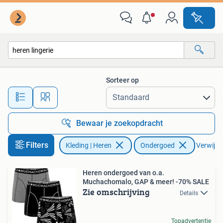
Ondergoed
Sorteer op
Alle afstanden…
Bewaar je zoekopdracht
Filters
Kleding | Heren
Ondergoed
Verwijder
Heren ondergoed van o.a.
Muchachomalo, GAP & meer! -70% SALE
Zie omschrijving
Details
Topadvertentie