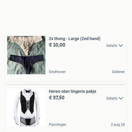
2x thong - Large (2nd hand)
€ 10,00
Details
Eindhoven
Gisteren
Heren ober lingerie pakje
€ 37,50
Details
Panningen
3 aug 26