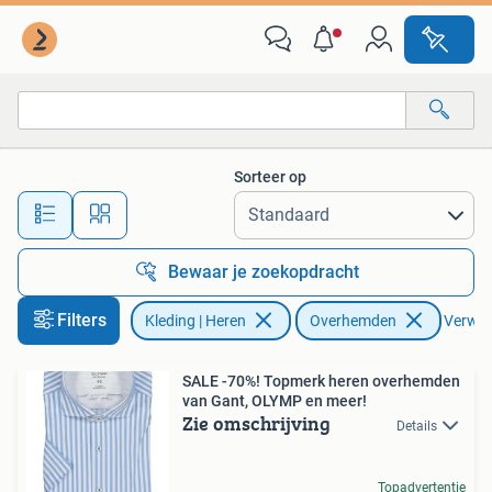
Overhemden
Sorteer op
Alle afstanden…
Bewaar je zoekopdracht
Filters
Kleding | Heren
Overhemden
Verwijd
SALE -70%! Topmerk heren overhemden
van Gant, OLYMP en meer!
Zie omschrijving
Details
Topadvertentie