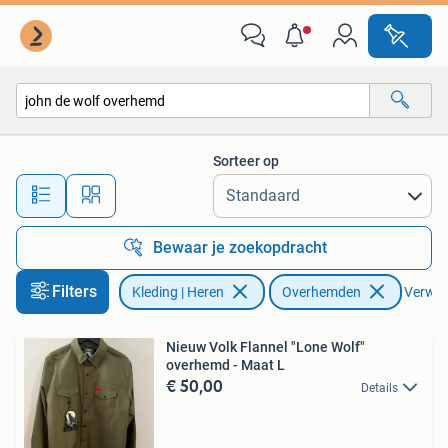
Overhemden
Sorteer op
Alle afstanden…
Bewaar je zoekopdracht
Filters
Kleding | Heren
Overhemden
Verwijd
Nieuw Volk Flannel "Lone Wolf"
overhemd - Maat L
€ 50,00
Details