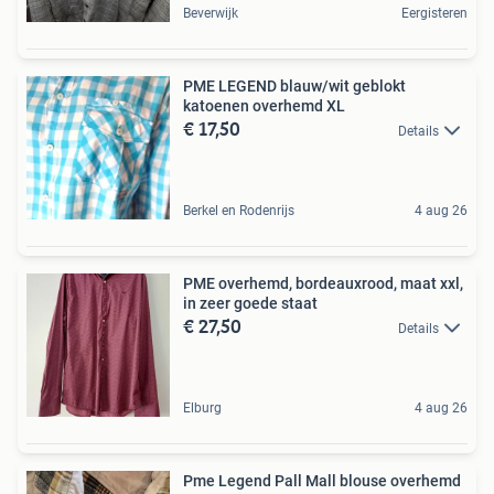
Beverwijk
Eergisteren
PME LEGEND blauw/wit geblokt
katoenen overhemd XL
€ 17,50
Details
Berkel en Rodenrijs
4 aug 26
PME overhemd, bordeauxrood, maat xxl,
in zeer goede staat
€ 27,50
Details
Elburg
4 aug 26
Pme Legend Pall Mall blouse overhemd