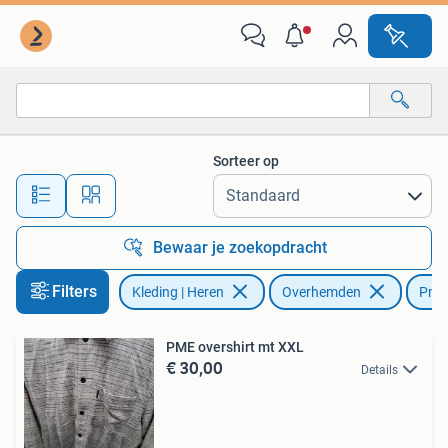
Overhemden
Sorteer op
Alle afstanden…
Bewaar je zoekopdracht
Filters
Kleding | Heren
Overhemden
Pme
PME overshirt mt XXL
€ 30,00
Details