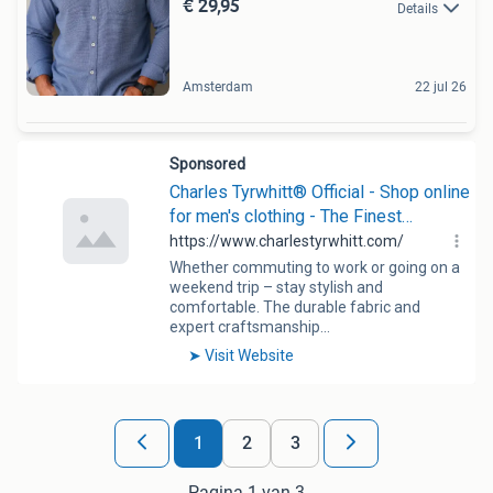
€ 29,95
Details
Amsterdam
22 jul 26
1
2
3
Pagina 1 van 3