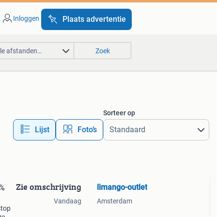
Inloggen
Plaats advertentie
lle afstanden…
Zoek
Sorteer op
Lijst
Foto’s
Zie omschrijving
limango-outlet
0%
Vandaag
Amsterdam
stop