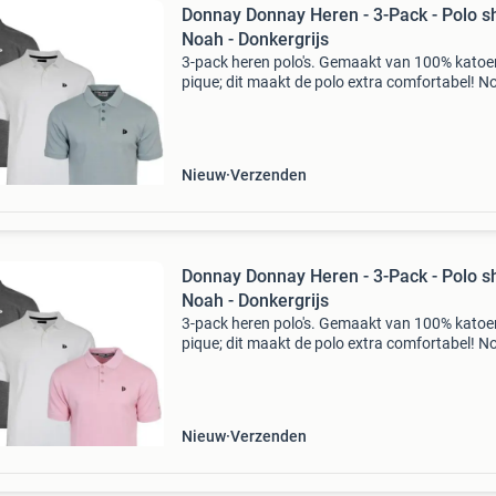
Donnay Donnay Heren - 3-Pack - Polo sh
Noah - Donkergrijs
3-pack heren polo's. Gemaakt van 100% katoe
pique; dit maakt de polo extra comfortabel! N
staat bekend om zijn ruime pasvorm. Let op: b
niet bekend met de pasvorm van deze polo? 
dan
Nieuw
Verzenden
Donnay Donnay Heren - 3-Pack - Polo sh
Noah - Donkergrijs
3-pack heren polo's. Gemaakt van 100% katoe
pique; dit maakt de polo extra comfortabel! N
staat bekend om zijn ruime pasvorm. Let op: b
niet bekend met de pasvorm van deze polo? 
dan
Nieuw
Verzenden