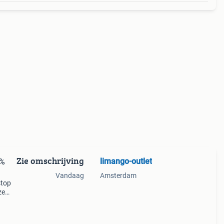
Zie omschrijving
limango-outlet
0%
Vandaag
Amsterdam
stop
ze
 de