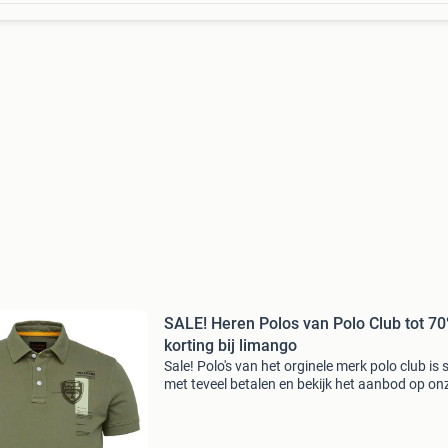
SALE! Heren Polos van Polo Club tot 7
korting bij limango
Sale! Polo's van het orginele merk polo club is 
met teveel betalen en bekijk het aanbod op on
website! Wees er snel bij want op=op limango,
online shop voor families, met dagelijks nieuw