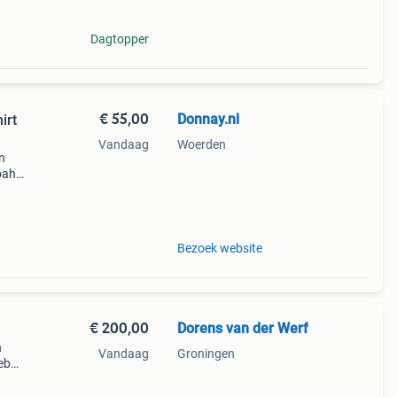
Dagtopper
€ 55,00
Donnay.nl
irt
Vandaag
Woerden
n
oah
en je
Neem
Bezoek website
€ 200,00
Dorens van der Werf
n
Vandaag
Groningen
heb
ie
d