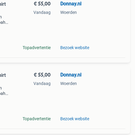
€ 55,00
Donnay.nl
irt
Vandaag
Woerden
n
oah
en je
Neem
Topadvertentie
Bezoek website
€ 55,00
Donnay.nl
irt
Vandaag
Woerden
n
oah
en je
Neem
Topadvertentie
Bezoek website