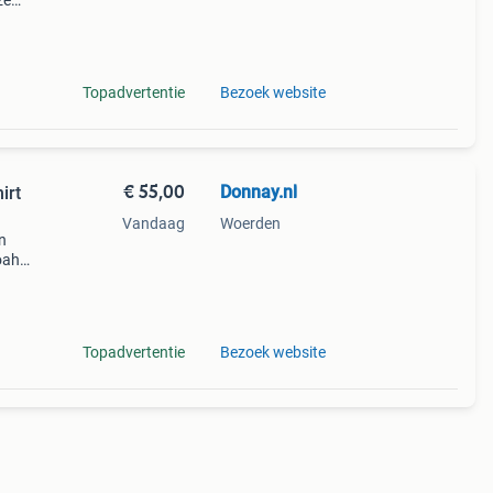
ze
 de
Topadvertentie
Bezoek website
€ 55,00
Donnay.nl
irt
Vandaag
Woerden
n
oah
en je
Neem
Topadvertentie
Bezoek website