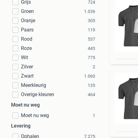
Grijs
724
Groen
1.036
Oranje
305
Paars
119
Rood
537
Roze
443
Wit
775
Zilver
2
Zwart
1.060
Meerkleurig
135
Overige kleuren
464
Moet nu weg
Moet nu weg
1
Levering
Ophalen
7.275