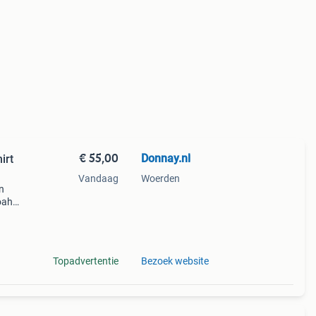
€ 55,00
Donnay.nl
irt
Vandaag
Woerden
n
oah
en je
Neem
Topadvertentie
Bezoek website