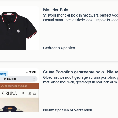
Moncler Polo
Stijlvolle moncler polo in het zwart, perfect vo
casual maar toch geklede look. De polo is voo
van subtiele rood/witte details aan de kraag e
mouwen, en het iconische moncler logo op de
Gedragen
Ophalen
Crüna Portofino gestreepte polo - Nieu
 weg
Gloednieuwe nooit gedragen crüna portofino 
met lange mouwen, gestreept in marineblauw
wit. Gemaakt van hoogwaardig katoen, perfe
voor een stijlvolle en comfortabele look. De po
heeft een k
Nieuw
Ophalen of Verzenden