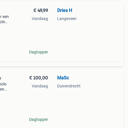
€ 49,99
Dries H
or een
Vandaag
Langeveen
rzien
n
 bo
Dagtopper
€ 100,00
MaSc
w
polo
Vandaag
Duivendrecht
 en
ct
lo
Dagtopper