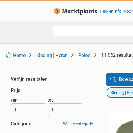
Help en info
Voor
11.062 resulta
Home
Kleding | Heren
Polo's
Verfijn resultaten
Bewaa
Prijs
Kleding | He
van
tot
€
€
Categorie
Wis de categorie