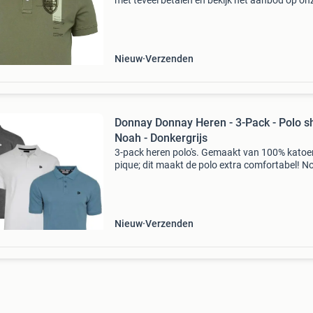
met teveel betalen en bekijk het aanbod op on
website! Wees er snel bij want op=op limango,
online shop voor families, met dagelijks nieuw
Nieuw
Verzenden
Donnay Donnay Heren - 3-Pack - Polo sh
Noah - Donkergrijs
3-pack heren polo's. Gemaakt van 100% katoe
pique; dit maakt de polo extra comfortabel! N
staat bekend om zijn ruime pasvorm. Let op: b
niet bekend met de pasvorm van deze polo? 
dan
Nieuw
Verzenden