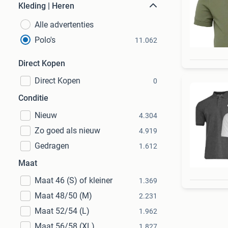
Kleding | Heren
Alle advertenties
Polo's
11.062
Direct Kopen
Direct Kopen
0
Conditie
Nieuw
4.304
Zo goed als nieuw
4.919
Gedragen
1.612
Maat
Maat 46 (S) of kleiner
1.369
Maat 48/50 (M)
2.231
Maat 52/54 (L)
1.962
Maat 56/58 (XL)
1.827