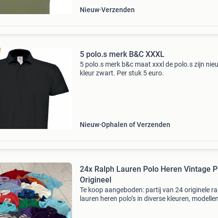
Nieuw
Verzenden
5 polo.s merk B&C XXXL
5 polo.s merk b&c maat xxxl de polo.s zijn nie
kleur zwart. Per stuk 5 euro.
Nieuw
Ophalen of Verzenden
24x Ralph Lauren Polo Heren Vintage Pa
Origineel
Te koop aangeboden: partij van 24 originele ra
lauren heren polo’s in diverse kleuren, modelle
maten. Perfect voor: resellers vinted marktpla
vintage winkels markthandel de partij bevat e