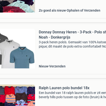
Zo goed als nieuw
Ophalen of Verzenden
Donnay Donnay Heren - 3-Pack - Polo sh
Noah - Donkergrijs
3-pack heren polo's. Gemaakt van 100% katoe
pique; dit maakt de polo extra comfortabel! N
staat bekend om zijn ruime pasvorm. Let op: b
niet bekend met de pasvorm van deze polo? 
dan
Nieuw
Verzenden
Ralph Lauren polo bundel 18x
Een bundel van 18 ralph lauren polo’s er zit ee
beverly hills polo tussen op de foto (bruin) ik 
deze bundel zelf al eens gekocht met de intent
voor resell. Het is een mix van graad a en b, ik 