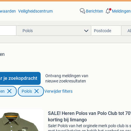
waarden
Veiligheidscentrum
Berichten
Meldingen
Polo's
A
ten
Ontvang meldingen van
r je zoekopdracht
nieuwe zoekresultaten
ren
Polo's
Verwijder filters
SALE! Heren Polos van Polo Club tot 7
korting bij limango
Sale! Polo's van het orginele merk polo club is 