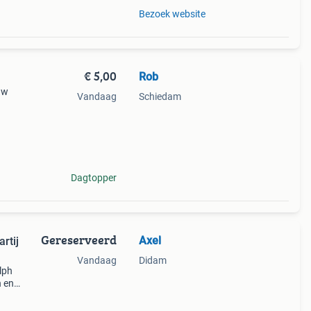
Bezoek website
€ 5,00
Rob
uw
Vandaag
Schiedam
Dagtopper
Gereserveerd
Axel
rtij
Vandaag
Didam
lph
n en
ats
en