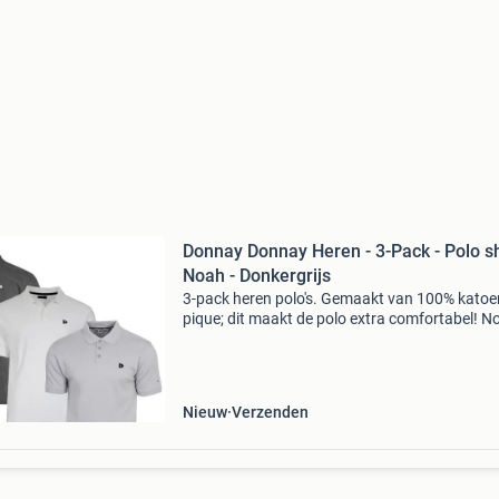
Donnay Donnay Heren - 3-Pack - Polo sh
Noah - Donkergrijs
3-pack heren polo's. Gemaakt van 100% katoe
pique; dit maakt de polo extra comfortabel! N
staat bekend om zijn ruime pasvorm. Let op: b
niet bekend met de pasvorm van deze polo? 
dan
Nieuw
Verzenden