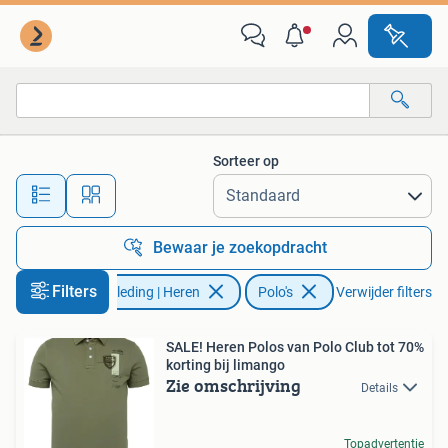
Polo's
Sorteer op
Alle afstanden…
Bewaar je zoekopdracht
Filters
Kleding | Heren
Polo's
Verwijder filters
SALE! Heren Polos van Polo Club tot 70%
korting bij limango
Zie omschrijving
Details
Topadvertentie