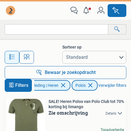
Polo's
Sorteer op
Alle afstanden…
Bewaar je zoekopdracht
Filters
Kleding | Heren
Polo's
Verwijder filters
SALE! Heren Polos van Polo Club tot 70%
korting bij limango
Zie omschrijving
Details
Topadvertentie