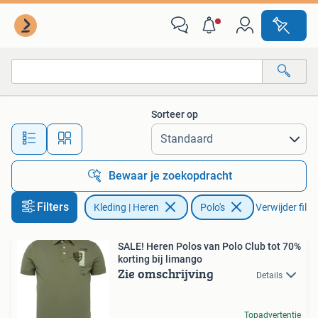
Polo's
Sorteer op
Alle afstanden…
Bewaar je zoekopdracht
Filters
Kleding | Heren
Polo's
Verwijder filte
SALE! Heren Polos van Polo Club tot 70%
korting bij limango
Zie omschrijving
Details
Topadvertentie