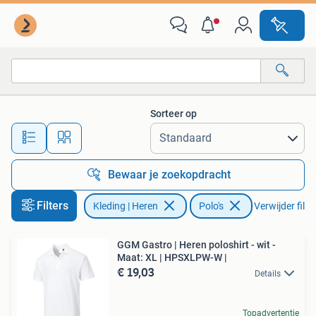
Polo's
Sorteer op
Alle afstanden…
Bewaar je zoekopdracht
Filters
Kleding | Heren
Polo's
Verwijder filte
GGM Gastro | Heren poloshirt - wit -
Maat: XL | HPSXLPW-W |
€ 19,03
Details
Topadvertentie