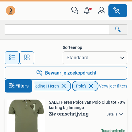
Polo's
Sorteer op
Alle afstanden…
Bewaar je zoekopdracht
Filters
Kleding | Heren
Polo's
Verwijder filters
SALE! Heren Polos van Polo Club tot 70%
korting bij limango
Zie omschrijving
Details
Topadvertentie