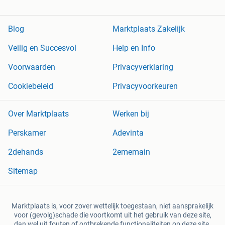
Blog
Marktplaats Zakelijk
Veilig en Succesvol
Help en Info
Voorwaarden
Privacyverklaring
Cookiebeleid
Privacyvoorkeuren
Over Marktplaats
Werken bij
Perskamer
Adevinta
2dehands
2ememain
Sitemap
Marktplaats is, voor zover wettelijk toegestaan, niet aansprakelijk
voor (gevolg)schade die voortkomt uit het gebruik van deze site,
dan wel uit fouten of ontbrekende functionaliteiten op deze site.