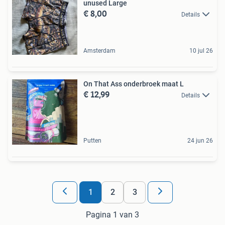
unused Large
€ 8,00
Details
Amsterdam
10 jul 26
On That Ass onderbroek maat L
€ 12,99
Details
Putten
24 jun 26
1
2
3
Pagina 1 van 3