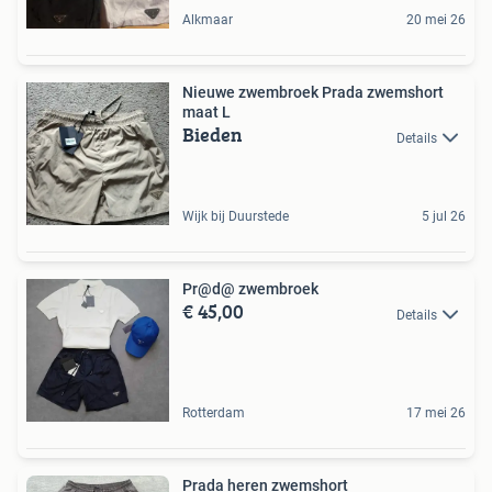
Alkmaar
20 mei 26
Nieuwe zwembroek Prada zwemshort
maat L
Bieden
Details
Wijk bij Duurstede
5 jul 26
Pr@d@ zwembroek
€ 45,00
Details
Rotterdam
17 mei 26
Prada heren zwemshort