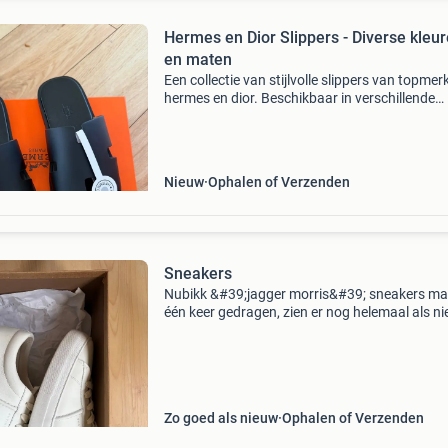
Hermes en Dior Slippers - Diverse kleu
en maten
Een collectie van stijlvolle slippers van topmer
hermes en dior. Beschikbaar in verschillende
kleuren en maten. De hermes slippers zijn
verkrijgbaar in zwart (maten 40, 45), bruin (m
41, 42, 43
Nieuw
Ophalen of Verzenden
Sneakers
Nubikk &#39;jagger morris&#39; sneakers ma
één keer gedragen, zien er nog helemaal als n
uit. Nieuwprijs lag rond de 150 euro.
Zo goed als nieuw
Ophalen of Verzenden