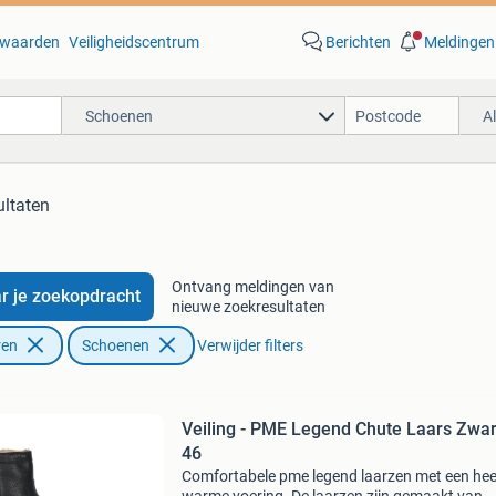
waarden
Veiligheidscentrum
Berichten
Meldingen
Schoenen
A
ultaten
Ontvang meldingen van
r je zoekopdracht
nieuwe zoekresultaten
ren
Schoenen
Verwijder filters
Veiling - PME Legend Chute Laars Zwar
46
Comfortabele pme legend laarzen met een heer