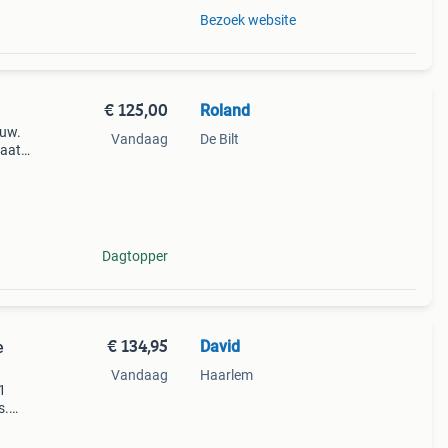
Bezoek website
€ 125,00
Roland
euw.
Vandaag
De Bilt
Maat
n
Dagtopper
€ 134,95
David
e
Vandaag
Haarlem
1
s.
een
chik