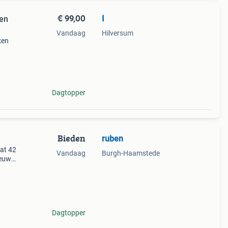
€ 99,00
I
ren
Vandaag
Hilversum
ken
aten
Dagtopper
Bieden
ruben
at 42
Vandaag
Burgh-Haamstede
ieuw
Dagtopper