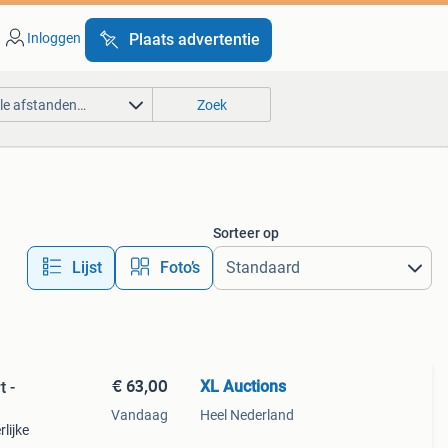
Inloggen
Plaats advertentie
lle afstanden…
Zoek
Sorteer op
Lijst
Foto’s
€ 63,00
XL Auctions
t -
Vandaag
Heel Nederland
lijke