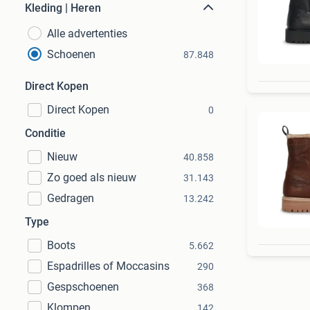
Kleding | Heren
Alle advertenties
Schoenen
87.848
Direct Kopen
Direct Kopen
0
Conditie
Nieuw
40.858
Zo goed als nieuw
31.143
Gedragen
13.242
Type
Boots
5.662
Espadrilles of Moccasins
290
Gespschoenen
368
Klompen
142