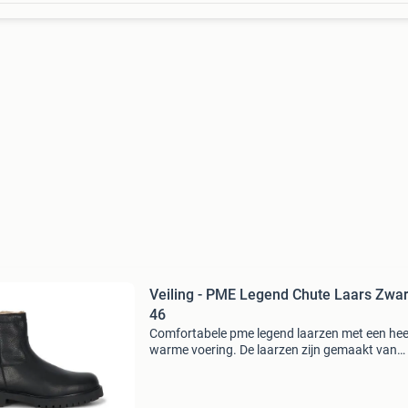
Veiling - PME Legend Chute Laars Zwar
46
Comfortabele pme legend laarzen met een heer
warme voering. De laarzen zijn gemaakt van
hoogwaardig leer. De laars heeft een eva
binnenzool, wat zorgt voor een lekkere dempi
laars is voorzi