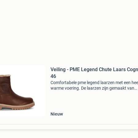
Veiling - PME Legend Chute Laars Cogn
46
Comfortabele pme legend laarzen met een heer
warme voering. De laarzen zijn gemaakt van
hoogwaardig leer. De laars heeft een eva
binnenzool, wat zorgt voor een lekkere dempi
laars is voorzi
Nieuw