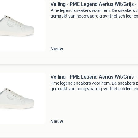
Veiling - PME Legend Aerius Wit/Grijs -
Pme legend sneakers voor hem. De sneakers z
gemaakt van hoogwaardig synthetisch leer e
textiel. De sneaker heeft een uitneembare eva
binnenzool, wat zorgt voor een lekkere dempi
Sluiting dit ka
Nieuw
Veiling - PME Legend Aerius Wit/Grijs -
Pme legend sneakers voor hem. De sneakers z
gemaakt van hoogwaardig synthetisch leer e
textiel. De sneaker heeft een uitneembare eva
binnenzool, wat zorgt voor een lekkere dempi
Sluiting dit ka
Nieuw