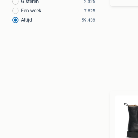
Gisteren
2.325
Een week
7.825
Altijd
59.438