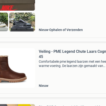
Nieuw
Ophalen of Verzenden
Veiling - PME Legend Chute Laars Cogn
45
Comfortabele pme legend laarzen met een heer
warme voering. De laarzen zijn gemaakt van
hoogwaardig leer. De laars heeft een eva
binnenzool, wat zorgt voor een lekkere dempi
laars is voorzi
Nieuw