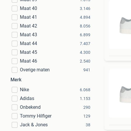
Maat 40
3.146
Maat 41
4.894
Maat 42
8.056
Maat 43
6.899
Maat 44
7.407
Maat 45
4.300
Maat 46
2.540
Overige maten
941
Merk
Nike
6.068
Adidas
1.153
Onbekend
290
Tommy Hilfiger
129
Jack & Jones
38