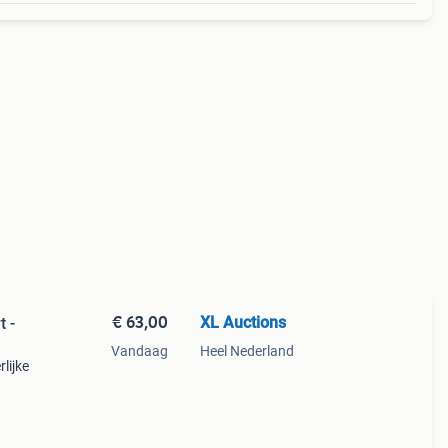
€ 63,00
XL Auctions
t -
Vandaag
Heel Nederland
lijke
ng. De