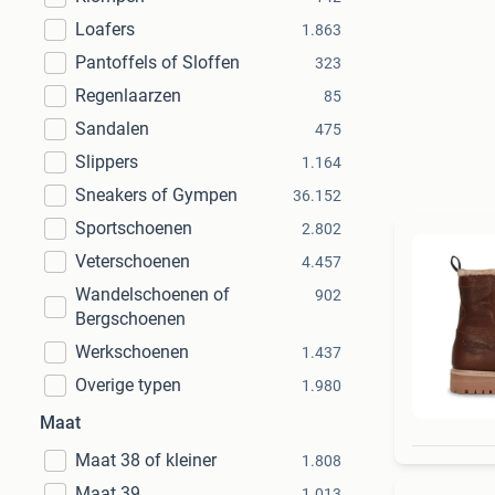
Loafers
1.863
Pantoffels of Sloffen
323
Regenlaarzen
85
Sandalen
475
Slippers
1.164
Sneakers of Gympen
36.152
Sportschoenen
2.802
Veterschoenen
4.457
Wandelschoenen of
902
Bergschoenen
Werkschoenen
1.437
Overige typen
1.980
Maat
Maat 38 of kleiner
1.808
Maat 39
1.013