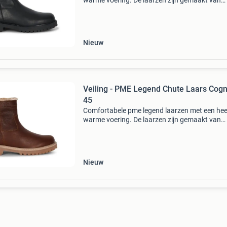
warme voering. De laarzen zijn gemaakt van
hoogwaardig leer. De laars heeft een eva
binnenzool, wat zorgt voor een lekkere dempi
laars is voorzi
Nieuw
Veiling - PME Legend Chute Laars Cogn
45
Comfortabele pme legend laarzen met een heer
warme voering. De laarzen zijn gemaakt van
hoogwaardig leer. De laars heeft een eva
binnenzool, wat zorgt voor een lekkere dempi
laars is voorzi
Nieuw