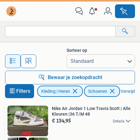
Schoenen
Sorteer op
Alle afstanden…
Bewaar je zoekopdracht
Filters
Kleding | Heren
Schoenen
Verwijder 
Nike Air Jordan 1 Low Travis Scott | Alle
Kleuren |36 T/M 48
€ 134,95
Details