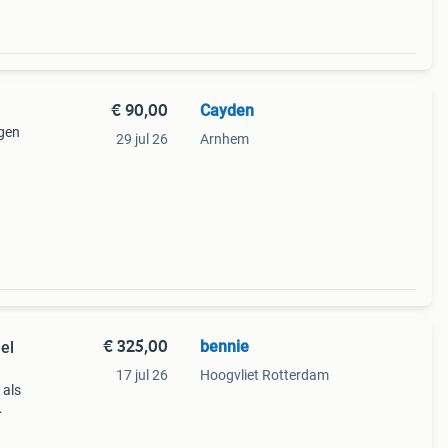
€ 90,00
Cayden
agen
29 jul 26
Arnhem
€ 325,00
bennie
el
17 jul 26
Hoogvliet Rotterdam
 als