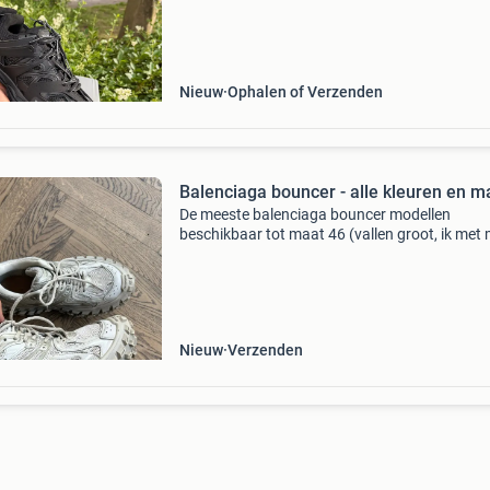
Nieuw
Ophalen of Verzenden
Balenciaga bouncer - alle kleuren en m
De meeste balenciaga bouncer modellen
beschikbaar tot maat 46 (vallen groot, ik met
47 pas een 46). Bijgevoegd mijn eigen paartje
vrijwel alle kleurstellingen kan ik voor je organ
voor
Nieuw
Verzenden