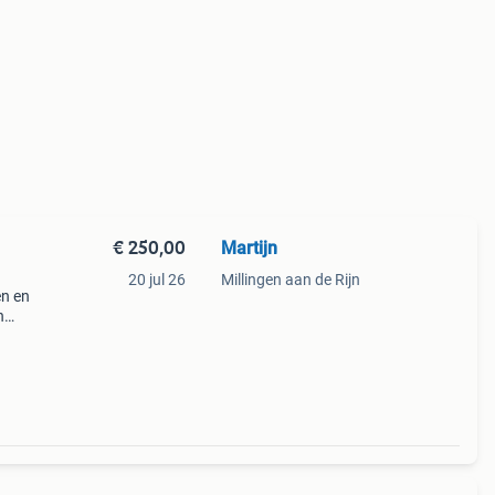
€ 250,00
Martijn
20 jul 26
Millingen aan de Rijn
en en
n
n net
at 47