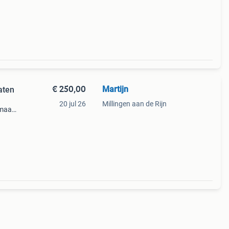
€ 250,00
Martijn
aten
20 jul 26
Millingen aan de Rijn
 maat
 maar
iseren