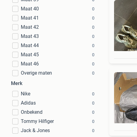
Maat 40
0
Maat 41
0
Maat 42
0
Maat 43
0
Maat 44
0
Maat 45
0
Maat 46
0
Overige maten
0
Merk
Nike
0
Adidas
0
Onbekend
0
Tommy Hilfiger
0
Jack & Jones
0