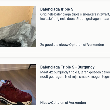
Balenciaga triple S
Originele balenciaga triple s sneakers in zwart,
inclusief originele doos. Staat: gedragen maa
nette staat. Buitenkant ziet er goed uit. Binne
heeft gebruikssporen (zie foto&#39;s). Deta
Zo goed als nieuw
Ophalen of Verzenden
Balenciaga Triple S - Burgundy
Maat 42 burgundy triple s, jaren geleden geko
nooit gedragen. Niet mijn smaak, mogen tege
realistisch bod weg! Bij vragen stuur me een
bericht.
Nieuw
Ophalen of Verzenden