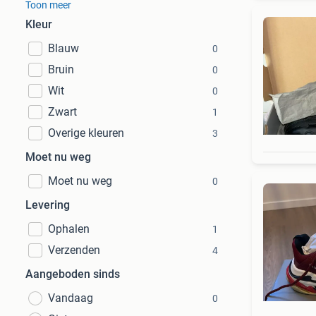
Toon meer
Kleur
Blauw
0
Bruin
0
Wit
0
Zwart
1
Overige kleuren
3
Moet nu weg
Moet nu weg
0
Levering
Ophalen
1
Verzenden
4
Aangeboden sinds
Vandaag
0