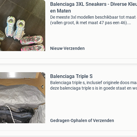
Balenciaga 3XL Sneakers - Diverse Kle
en Maten
De meeste 3xl modellen beschikbaar tot maat
(vallen groot, ik met maat 47 pas een 46).
Bijgevoegd mijn eigen collectie maar vrijwel all
kleurstellingen kan ik voor je organiseren voo
pe
Nieuw
Verzenden
Balenciaga Triple S
Balenciaga triple s, inclusief originele doos ma
deze balenciaga triple s is in goede staat en w
verkocht inclusief de originele doos. De doos h
wat beschadigingen aan de buitenkant, maa
Gedragen
Ophalen of Verzenden