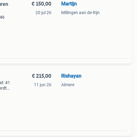
€ 150,00
Martijn
uren
20 jul 26
Millingen aan de Rijn
 46
e
r €150
€ 215,00
Rishayan
at: 41
11 jun 26
Almere
ordt
eeft