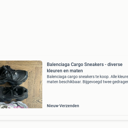
Balenciaga Cargo Sneakers - diverse
kleuren en maten
Balenciaga cargo sneakers te koop. Alle kleur
maten beschikbaar. Bijgevoegd twee gedrage
voorbeelden uit mijn eigen collectie. Deze valle
als de 3xl een maat groter. Ik pas met mijn ma
Nieuw
Verzenden