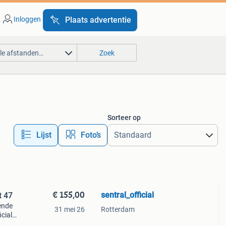
Inloggen
Plaats advertentie
lle afstanden…
Zoek
Sorteer op
Lijst
Foto’s
€ 155,00
sentral_official
t 47
lende
31 mei 26
Rotterdam
icial