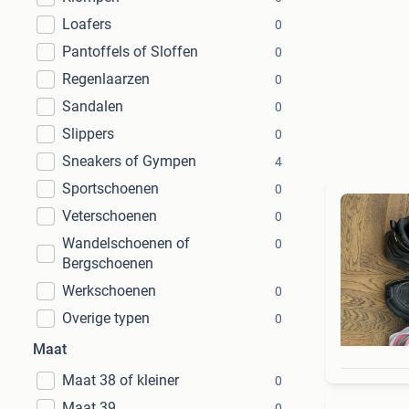
Loafers
0
Pantoffels of Sloffen
0
Regenlaarzen
0
Sandalen
0
Slippers
0
Sneakers of Gympen
4
Sportschoenen
0
Veterschoenen
0
Wandelschoenen of
0
Bergschoenen
Werkschoenen
0
Overige typen
0
Maat
Maat 38 of kleiner
0
Maat 39
0