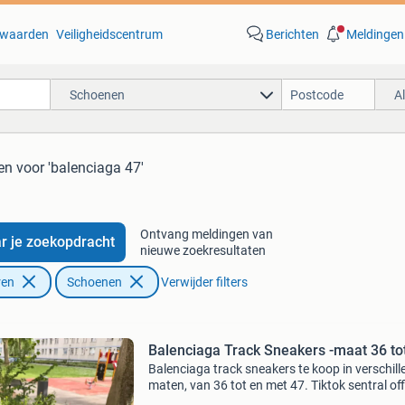
waarden
Veiligheidscentrum
Berichten
Meldingen
Schoenen
A
en
voor 'balenciaga 47'
Ontvang meldingen van
r je zoekopdracht
nieuwe zoekresultaten
ren
Schoenen
Verwijder filters
Balenciaga Track Sneakers -maat 36 to
Balenciaga track sneakers te koop in verschil
maten, van 36 tot en met 47. Tiktok sentral off
🏝️ whatsapp +316 34488073📲