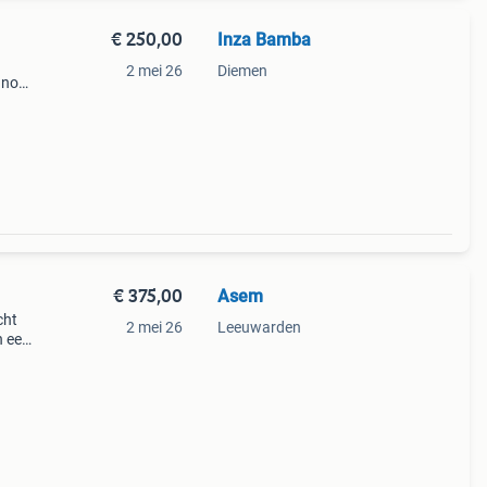
€ 250,00
Inza Bamba
2 mei 26
Diemen
r nog
nkant
€ 375,00
Asem
cht
2 mei 26
Leeuwarden
n een