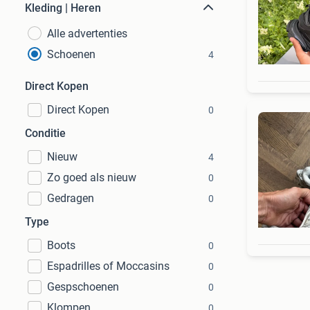
Kleding | Heren
Alle advertenties
Schoenen
4
Direct Kopen
Direct Kopen
0
Conditie
Nieuw
4
Zo goed als nieuw
0
Gedragen
0
Type
Boots
0
Espadrilles of Moccasins
0
Gespschoenen
0
Klompen
0