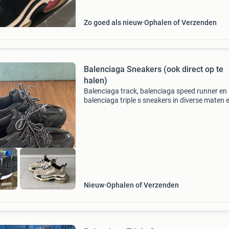
Zo goed als nieuw
Ophalen of Verzenden
Balenciaga Sneakers (ook direct op te
halen)
Balenciaga track, balenciaga speed runner en
balenciaga triple s sneakers in diverse maten 
kleuren whatapp foto/screenshot en maat vo
meer info: 0625521406 instagram:
samsfashion.010 Prijs: va 12
Nieuw
Ophalen of Verzenden