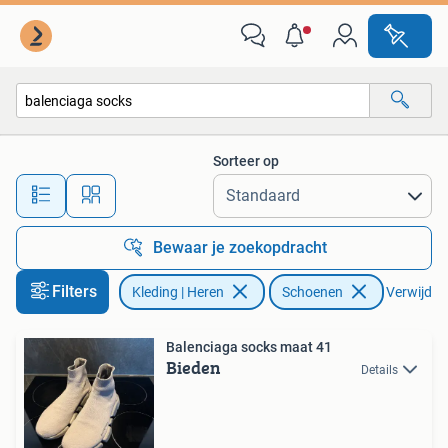
Schoenen
Sorteer op
Alle afstanden…
Bewaar je zoekopdracht
Filters
Kleding | Heren
Schoenen
Verwijder 
Balenciaga socks maat 41
Bieden
Details