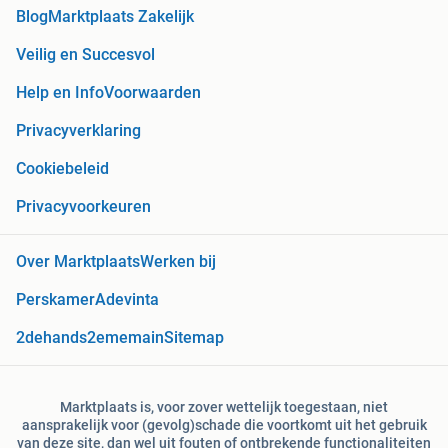
Blog
Marktplaats Zakelijk
Veilig en Succesvol
Help en Info
Voorwaarden
Privacyverklaring
Cookiebeleid
Privacyvoorkeuren
Over Marktplaats
Werken bij
Perskamer
Adevinta
2dehands
2ememain
Sitemap
Marktplaats is, voor zover wettelijk toegestaan, niet
aansprakelijk voor (gevolg)schade die voortkomt uit het gebruik
van deze site, dan wel uit fouten of ontbrekende functionaliteiten