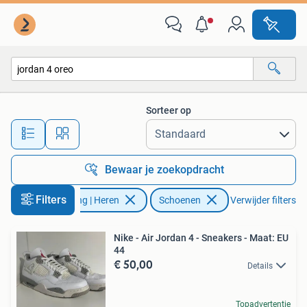
Schoenen
Sorteer op
Alle afstanden…
Bewaar je zoekopdracht
Filters
Kleding | Heren
Schoenen
Verwijder filters
Nike - Air Jordan 4 - Sneakers - Maat: EU
44
€ 50,00
Details
Topadvertentie