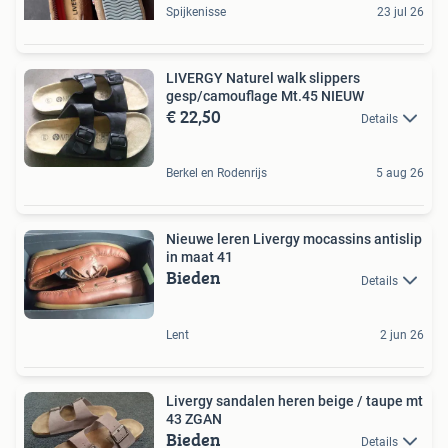
Spijkenisse
23 jul 26
LIVERGY Naturel walk slippers
gesp/camouflage Mt.45 NIEUW
€ 22,50
Details
Berkel en Rodenrijs
5 aug 26
Nieuwe leren Livergy mocassins antislip
in maat 41
Bieden
Details
Lent
2 jun 26
Livergy sandalen heren beige / taupe mt
43 ZGAN
Bieden
Details