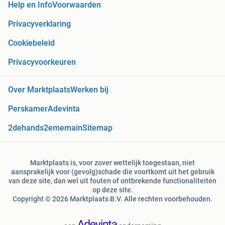
Help en Info
Voorwaarden
Privacyverklaring
Cookiebeleid
Privacyvoorkeuren
Over Marktplaats
Werken bij
Perskamer
Adevinta
2dehands
2ememain
Sitemap
Marktplaats is, voor zover wettelijk toegestaan, niet
aansprakelijk voor (gevolg)schade die voortkomt uit het gebruik
van deze site, dan wel uit fouten of ontbrekende functionaliteiten
op deze site.
Copyright © 2026 Marktplaats B.V. Alle rechten voorbehouden.