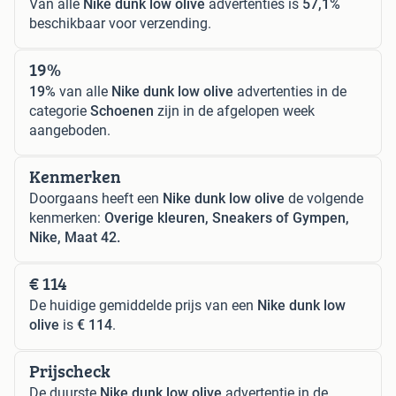
Van alle
Nike dunk low olive
advertenties is
57,1%
beschikbaar voor verzending.
19%
19%
van alle
Nike dunk low olive
advertenties in de
categorie
Schoenen
zijn in de afgelopen week
aangeboden.
Kenmerken
Doorgaans heeft een
Nike dunk low olive
de volgende
kenmerken:
Overige kleuren, Sneakers of Gympen,
Nike, Maat 42.
€ 114
De huidige gemiddelde prijs van een
Nike dunk low
olive
is
€ 114
.
Prijscheck
De duurste
Nike dunk low olive
advertentie in de