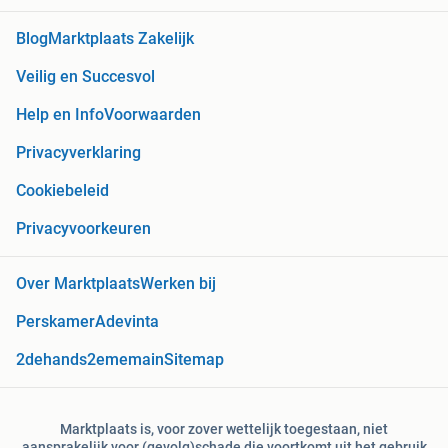
Blog
Marktplaats Zakelijk
Veilig en Succesvol
Help en Info
Voorwaarden
Privacyverklaring
Cookiebeleid
Privacyvoorkeuren
Over Marktplaats
Werken bij
Perskamer
Adevinta
2dehands
2ememain
Sitemap
Marktplaats is, voor zover wettelijk toegestaan, niet
aansprakelijk voor (gevolg)schade die voortkomt uit het gebruik