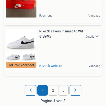
Roermond
Vandaag
Nike Sneakers in maat 45 Wit
€ 39,95
Details
Tot 75% voordeel
Bezoek website
Vandaag
1
2
3
Pagina 1 van 3