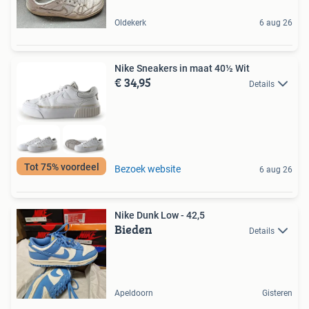
Oldekerk
6 aug 26
Nike Sneakers in maat 40½ Wit
€ 34,95
Details
Tot 75% voordeel
Bezoek website
6 aug 26
Nike Dunk Low - 42,5
Bieden
Details
Apeldoorn
Gisteren