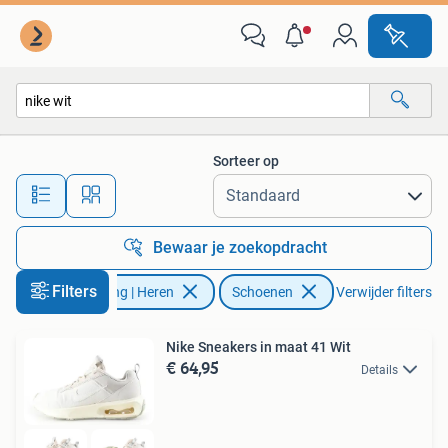
Schoenen
Sorteer op
Alle afstanden…
Bewaar je zoekopdracht
Filters
Kleding | Heren
Schoenen
Verwijder filters
Nike Sneakers in maat 41 Wit
€ 64,95
Details