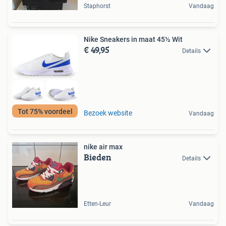
Staphorst
Vandaag
Nike Sneakers in maat 45½ Wit
€ 49,95
Details
Tot 75% voordeel
Bezoek website
Vandaag
nike air max
Bieden
Details
Etten-Leur
Vandaag