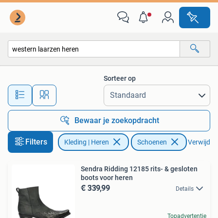
Schoenen
Sorteer op
Alle afstanden…
Bewaar je zoekopdracht
Filters
Kleding | Heren
Schoenen
Verwijder 
Sendra Ridding 12185 rits- & gesloten
boots voor heren
€ 339,99
Details
Topadvertentie