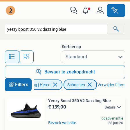
Schoenen
Sorteer op
Alle afstanden…
Bewaar je zoekopdracht
Filters
Kleding | Heren
Schoenen
Verwijder filters
Yeezy Boost 350 V2 Dazzling Blue
€ 139,00
Details
Topadvertentie
Bezoek website
28 jun 26