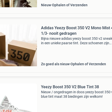
Nieuw
Ophalen of Verzenden
Adidas Yeezy Boost 350 V2 Mono Mist 
1/3- nooit gedragen
Bijna nieuwe adidas yeezy boost 350 v2 snea
in een unieke paarse tint. Deze schoenen zijn
slechts een paar keer gedragen en verkeren in
uitstekende staat. Ze komen in de originele do
wat ze per
Zo goed als nieuw
Ophalen of Verzenden
Yeezy Boost 350 V2 Blue Tint 38
Nieuw / ongedragen in doos yeezy boost 350 
blue tint maat 38 biedingen zijn welkom!