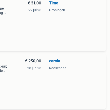
€ 31,00
Timo
zie
29 jul 26
Groningen
rug ✅
heel
€ 250,00
carola
leur;
28 jun 26
Roosendaal
de