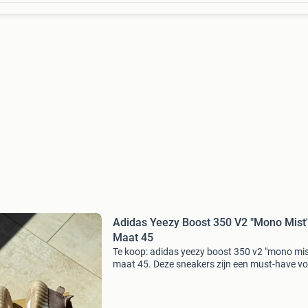
Adidas Yeezy Boost 350 V2 "Mono Mist"
Maat 45
Te koop: adidas yeezy boost 350 v2 "mono mist
maat 45. Deze sneakers zijn een must-have v
elke sneakerliefhebber. Ze zijn in uitstekende s
en komen met de originele doos. De "