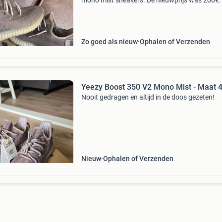
mono mist sneakers. De nieuwprijs was 200€.
hebben een paar hele kleine beschadigingen, 
zijn verder in uitstekende staat. Voor een moo
Zo goed als nieuw
Ophalen of Verzenden
Yeezy Boost 350 V2 Mono Mist - Maat 
Nooit gedragen en altijd in de doos gezeten!
Nieuw
Ophalen of Verzenden