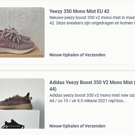
Yeezy 350 Mono Mist EU 42
Nieuwe yeezy boost 350 v2 mono mist in maa
42. Deze sneakers zijn ongedragen en komen i
originele doos. Een must-have voor elke
sneakerliefhebber.
Nieuw
Ophalen of Verzenden
Adidas Yeezy Boost 350 V2 Mono Mist 
44)
Adidas yeezy boost 350 v2 mono mist new siz
44 / us 10 / uk 9,5 release 2021 repl box
swooshcollective • 100% orgineel • voor 16:00
besteld dezelfde dag verzonden! • check revie
Nieuw
Ophalen of Verzenden