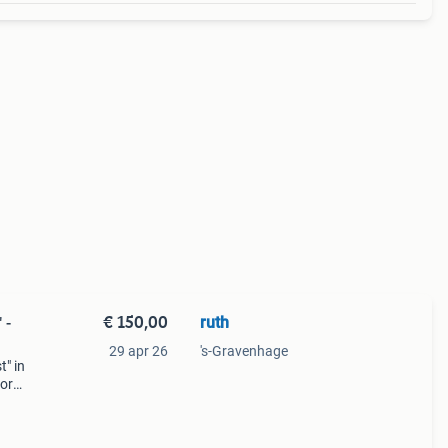
€ 150,00
ruth
 -
29 apr 26
's-Gravenhage
" in
oor
taat