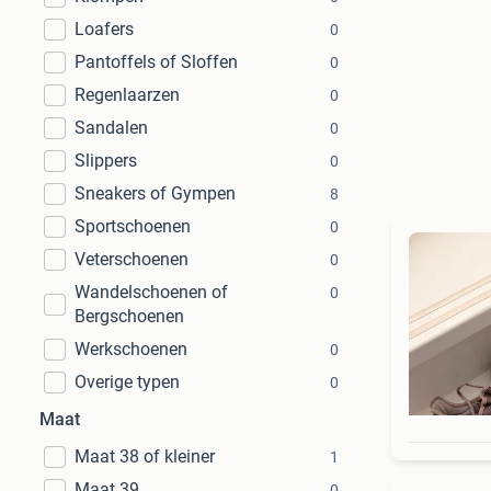
Loafers
0
Pantoffels of Sloffen
0
Regenlaarzen
0
Sandalen
0
Slippers
0
Sneakers of Gympen
8
Sportschoenen
0
Veterschoenen
0
Wandelschoenen of
0
Bergschoenen
Werkschoenen
0
Overige typen
0
Maat
Maat 38 of kleiner
1
Maat 39
0