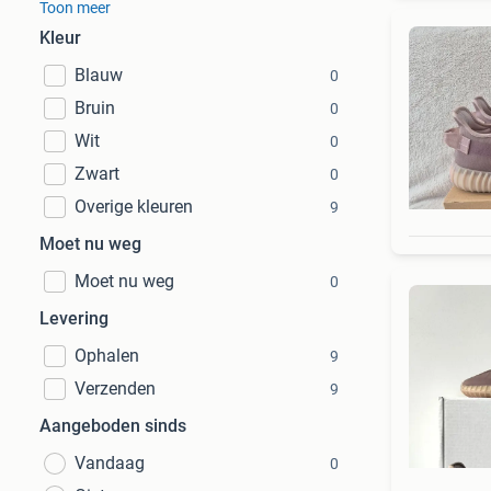
Toon meer
Kleur
Blauw
0
Bruin
0
Wit
0
Zwart
0
Overige kleuren
9
Moet nu weg
Moet nu weg
0
Levering
Ophalen
9
Verzenden
9
Aangeboden sinds
Vandaag
0