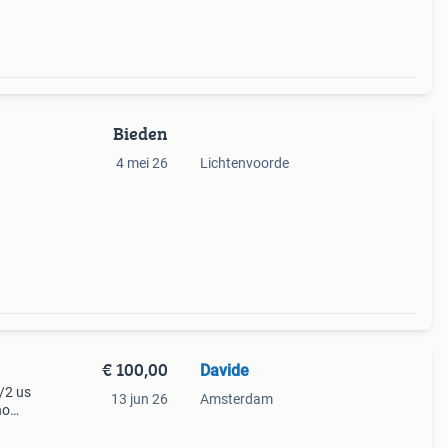
Bieden
4 mei 26
Lichtenvoorde
€ 100,00
Davide
1/2 us
13 jun 26
Amsterdam
no
ere)
o