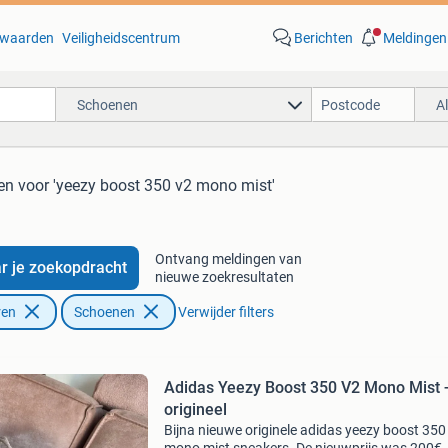
waarden
Veiligheidscentrum
Berichten
Meldingen
Schoenen
A
en
voor 'yeezy boost 350 v2 mono mist'
Ontvang meldingen van
r je zoekopdracht
nieuwe zoekresultaten
ren
Schoenen
Verwijder filters
Adidas Yeezy Boost 350 V2 Mono Mist 
origineel
Bijna nieuwe originele adidas yeezy boost 350