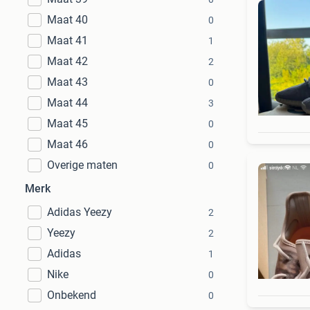
Maat 40
0
Maat 41
1
Maat 42
2
Maat 43
0
Maat 44
3
Maat 45
0
Maat 46
0
Overige maten
0
Merk
Adidas Yeezy
2
Yeezy
2
Adidas
1
Nike
0
Onbekend
0