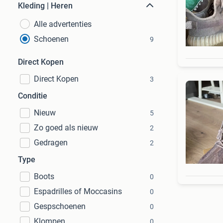
Kleding | Heren
Alle advertenties
Schoenen
9
Direct Kopen
Direct Kopen
3
Conditie
Nieuw
5
Zo goed als nieuw
2
Gedragen
2
Type
Boots
0
Espadrilles of Moccasins
0
Gespschoenen
0
Klompen
0