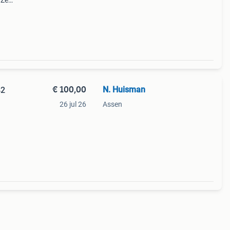
 Ze
maar
i bo
€ 100,00
N. Huisman
42
26 jul 26
Assen