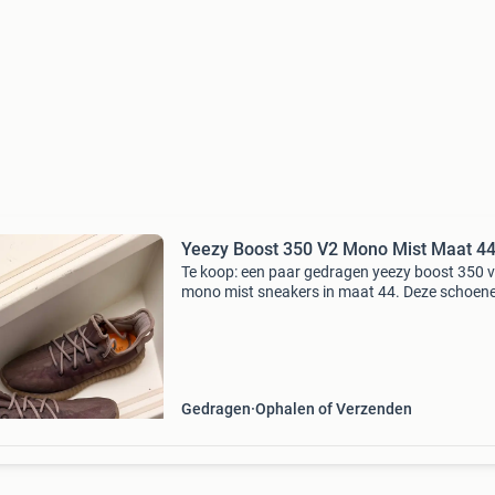
Yeezy Boost 350 V2 Mono Mist Maat 4
Te koop: een paar gedragen yeezy boost 350 
mono mist sneakers in maat 44. Deze schoen
zijn nog in goede staat en bieden het comfort 
stijl die je van yeezy gewend bent. Perfect voo
sneak
Gedragen
Ophalen of Verzenden