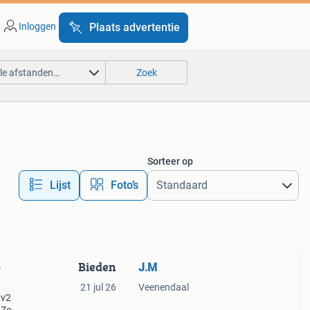
Inloggen
Plaats advertentie
lle afstanden…
Zoek
Sorteer op
Lijst
Foto’s
Bieden
J.M
-
21 jul 26
Veenendaal
 v2