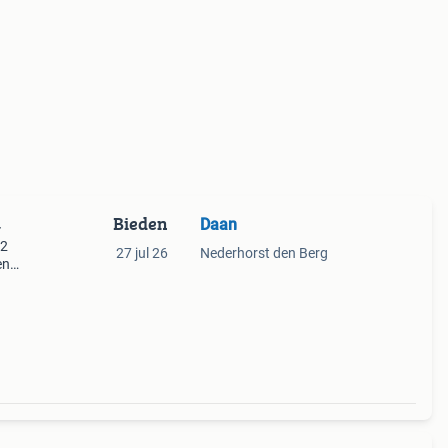
Bieden
Daan
4
v2
27 jul 26
Nederhorst den Berg
en
en de
r de