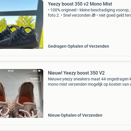
Yeezy boost 350 v2 Mono Mist
• 100% origineel • kleine beschadiging voorop, 
foto 2. • Snel verzonden 🎁 • niet goed geld te
————————————— maat: 37 1/3 kwaliteit: 
goed opmerkingen: schade voorop bij beide
schoenen, v
Gedragen
Ophalen of Verzenden
Nieuw! Yeezy boost 350 V2
Nieuwe yeezy sneakers maat 44 ongedragen k
mono mist verzenden mogelijk op kosten van 
koper
Nieuw
Ophalen of Verzenden