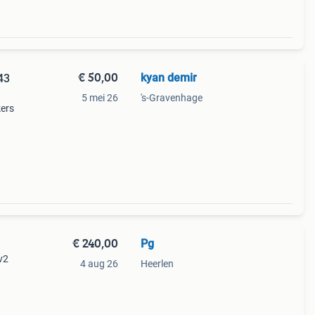
€ 50,00
kyan demir
43
5 mei 26
's-Gravenhage
kers
os,
€ 240,00
Pg
v2
4 aug 26
Heerlen