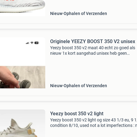
Nieuw
Ophalen of Verzenden
Originele YEEZY BOOST 350 V2 unisex
Yeezy boost 350 v2 maat 40 echt zo goed als
nieuw 1x kort aangehad unisex heb geen
schoenendoos meer
Nieuw
Ophalen of Verzenden
Yeezy boost 350 v2 light
Yeezy boost 350 v2 light og size 43 1/3 eu, 9 
condition 8/10, used not a lot imperfections : 
soles (you can easly buy another one everywh
and a small cut on the side that can be fixed f