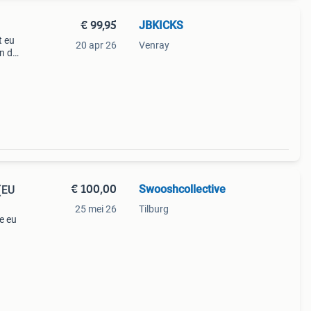
€ 99,95
JBKICKS
t eu
20 apr 26
Venray
n de
€ 100,00
Swooshcollective
(EU
25 mei 26
Tilburg
e eu
ws &