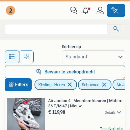
Schoenen
Sorteer op
Alle afstanden…
Bewaar je zoekopdracht
Filters
Kleding | Heren
Schoenen
Air Jor
Air Jordan 4 | Meerdere kleuren | Maten:
36 T/M 47 | Nieuw |
€ 119,98
Details
Topadvertentie