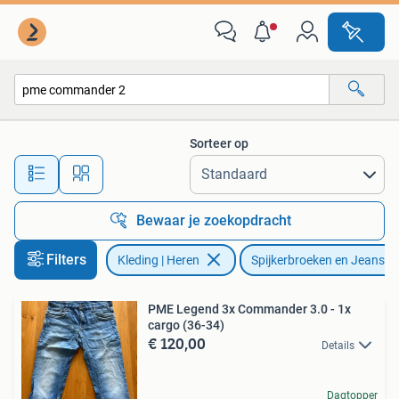
Spijkerbroeken en Jeans
Sorteer op
Alle afstanden…
Bewaar je zoekopdracht
Filters
Kleding | Heren
Spijkerbroeken en Jeans
PME Legend 3x Commander 3.0 - 1x
cargo (36-34)
€ 120,00
Details
Dagtopper