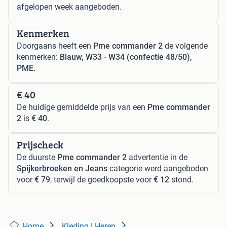
afgelopen week aangeboden.
Kenmerken
Doorgaans heeft een
Pme commander 2
de volgende
kenmerken:
Blauw, W33 - W34 (confectie 48/50),
PME.
€ 40
De huidige gemiddelde prijs van een
Pme commander
2
is
€ 40
.
Prijscheck
De duurste
Pme commander 2
advertentie in de
Spijkerbroeken en Jeans
categorie werd aangeboden
voor
€ 79
, terwijl de goedkoopste voor
€ 12
stond.
Home
Kleding | Heren