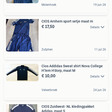
Molenhoek
19 jun 26
CIOS Arnhem sport setje maat m
€ 17,50
Details
Zutphen
11 jul 26
Cios Addidas Sweat shirt Nova College
H’lem H’dorp, maat M
€ 10,00
Details
Velserbroek
24 jun 26
CIOS Zuidwest- NL kledingpakket
Adidas, maat S