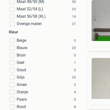
Maat 48/50 (M)
50
Maat 52/54 (L)
25
Maat 56/58 (XL)
14
Overige maten
21
Kleur
Beige
0
Blauw
20
Bruin
0
Geel
1
Goud
0
Grijs
25
Groen
3
Oranje
4
Paars
0
Rood
8