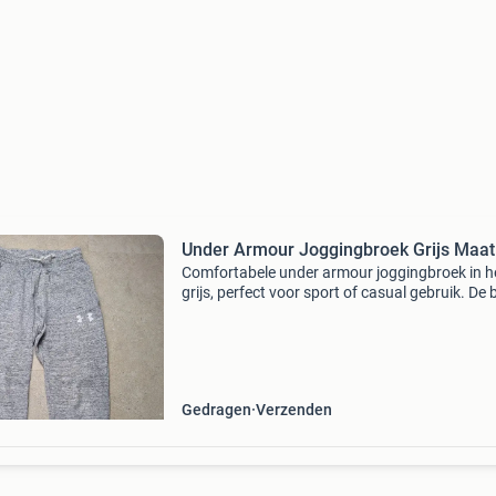
Under Armour Joggingbroek Grijs Maat
Comfortabele under armour joggingbroek in h
grijs, perfect voor sport of casual gebruik. De 
is maat xs en heeft een elastische tailleband 
trekkoord en handige zakken. Het under armo
logo
Gedragen
Verzenden