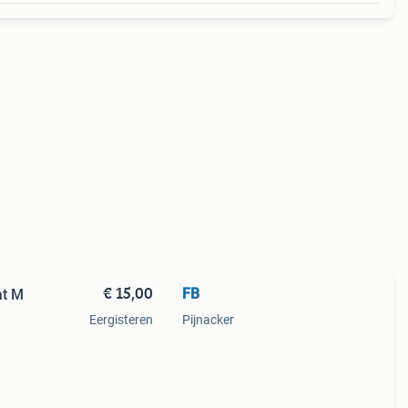
€ 15,00
FB
at M
Eergisteren
Pijnacker