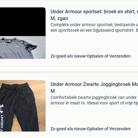
Under Armour sportset: broek en shirt,
M, zgan
Complete under armour sportset, bestaande u
een sportbroek en een bijpassend sportshirt. 
items zijn maat m en verkeren in zo goed als 
staat (zgan). Ideaal voor diverse sportactivite
Zo goed als nieuw
Ophalen of Verzenden
Under Armour Zwarte Joggingbroek M
M
Comfortabele zwarte joggingbroek van under
armour in maat m. Ideaal voor sport of vrije tij
broek heeft een elastische tailleband met trek
en is voorzien van het under armour logo op de
Zo goed als nieuw
Ophalen of Verzenden