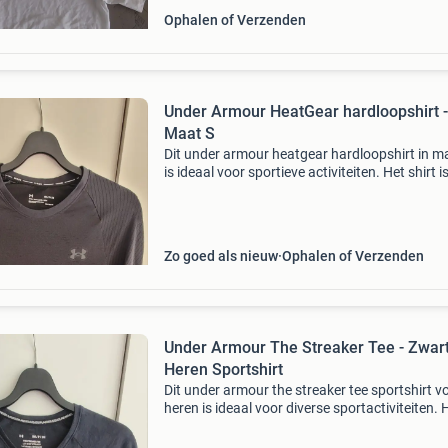
Ophalen of Verzenden
Under Armour HeatGear hardloopshirt -
Maat S
Dit under armour heatgear hardloopshirt in m
is ideaal voor sportieve activiteiten. Het shirt is
uitstekende staat en biedt comfort en ademe
vermogen tijdens het hardlopen of andere trai
Zo goed als nieuw
Ophalen of Verzenden
Under Armour The Streaker Tee - Zwar
Heren Sportshirt
Dit under armour the streaker tee sportshirt v
heren is ideaal voor diverse sportactiviteiten. 
shirt is maat s/m en heeft een comfortabele
pasvorm. Gemaakt van ademend materiaal,