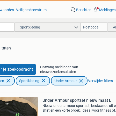
waarden
Veiligheidscentrum
Berichten
Meldingen
Sportkleding
A
ltaten
Ontvang meldingen van
r je zoekopdracht
nieuwe zoekresultaten
ren
Sportkleding
Under Armour
Verwijder filters
Under Armour sportset nieuw maat L
Nieuw under armour sportset, bestaande uit e
shirt en een korte broek. Ideaal voor fitness of
andere sportactiviteiten. Maat l.