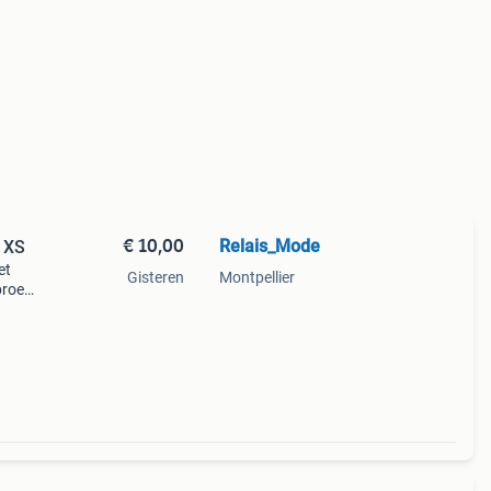
€ 10,00
Relais_Mode
 XS
et
Gisteren
Montpellier
broek
met
ur