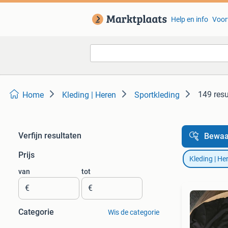
Help en info
Voor
149 resu
Home
Kleding | Heren
Sportkleding
Verfijn resultaten
Bewaa
Prijs
Kleding | He
van
tot
€
€
Categorie
Wis de categorie