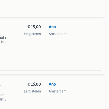
€ 15,00
Ano
Eergisteren
Amsterdam
aat s
 in
nd
ning
€ 15,00
Ano
t
Eergisteren
Amsterdam
oor
Het