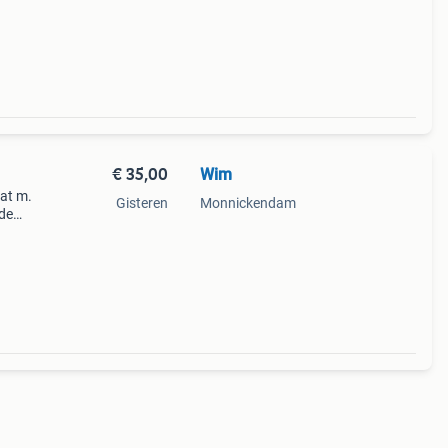
€ 35,00
Wim
at m.
Gisteren
Monnickendam
ede