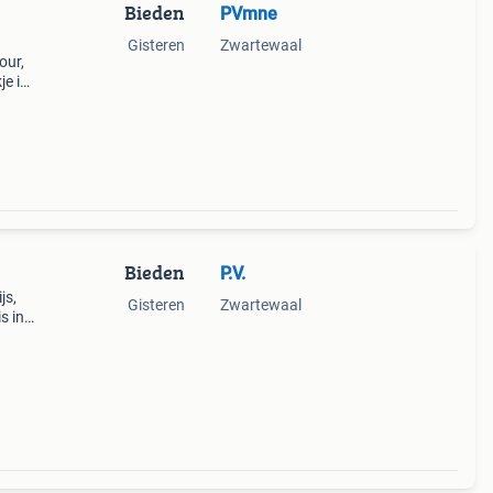
Bieden
PVmne
Gisteren
Zwartewaal
our,
je is
e
r
Bieden
P.V.
js,
Gisteren
Zwartewaal
s in