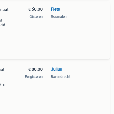
€ 50,00
Fiets
 maat
Gisteren
Rosmalen
it
Beide
nieuwe
iten
€ 30,00
Julius
aat
Eergisteren
Barendrecht
d. De
koord
 zijk