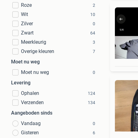
Roze
2
Wit
10
Zilver
0
Zwart
64
Meerkleurig
3
Overige kleuren
7
Moet nu weg
Moet nu weg
0
Levering
Ophalen
124
Verzenden
134
Aangeboden sinds
Vandaag
0
Gisteren
6