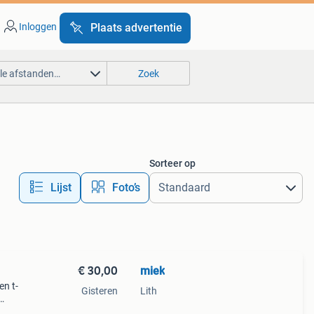
Inloggen
Plaats advertentie
lle afstanden…
Zoek
Sorteer op
Lijst
Foto’s
€ 30,00
miek
en t-
Gisteren
Lith