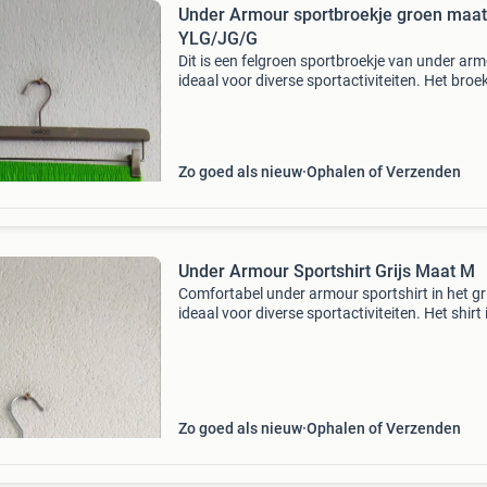
Under Armour sportbroekje groen maat
YLG/JG/G
Dit is een felgroen sportbroekje van under arm
ideaal voor diverse sportactiviteiten. Het broek
maat ylg/jg/g en verkeert in zo goed als nieuw
staat. Perfect voor fitness, hardlopen of ande
Zo goed als nieuw
Ophalen of Verzenden
Under Armour Sportshirt Grijs Maat M
Comfortabel under armour sportshirt in het gri
ideaal voor diverse sportactiviteiten. Het shirt i
zeer goede staat en maat m.
Zo goed als nieuw
Ophalen of Verzenden