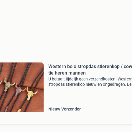
Western bolo stropdas stierenkop / co
tie heren mannen
U betaalt tijdelijk geen verzendkosten! Wester
stropdas stierenkop nieuw en ongedragen. Le
koord: 106cm hanger breedte: 3.5Cm kleur: zilv
koper, brons of goud
Nieuw
Verzenden