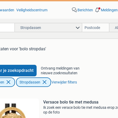
waarden
Veiligheidscentrum
Berichten
Meldingen
Stropdassen
A
taten
voor 'bolo stropdas'
Ontvang meldingen van
r je zoekopdracht
nieuwe zoekresultaten
ren
Stropdassen
Verwijder filters
Versace bolo tie met medusa
Ik zoek een verace bolo tie met medusa erop z
op de foto