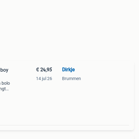
€ 24,95
Dirkje
wboy
14 jul 26
Brummen
n bolo
ngte
er,