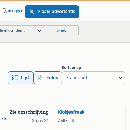
Inloggen
Plaats advertentie
lle afstanden…
Zoek
Sorteer op
Lijst
Foto’s
Zie omschrijving
Klokjesfreak
oals
25 jun 26
Aalter, BE