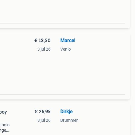
€ 13,50
Marcel
3 jul 26
Venlo
€ 26,95
Dirkje
boy
8 jul 26
Brummen
n bolo
nger