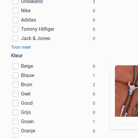
Onbekend
3
Nike
0
Adidas
0
Tommy Hilfiger
0
Jack & Jones
0
Toon meer
Kleur
Beige
0
Blauw
1
Bruin
2
Geel
0
Goud
0
Grijs
0
Groen
1
Oranje
0