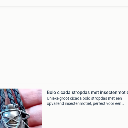
Bolo cicada stropdas met insectenmoti
Unieke groot cicada bolo stropdas met een
opvallend insectenmotief, perfect voor een
onderscheidende look. De stropdas is in
uitstekende staat en voegt een vleugje vintage
charme toe aan elke outfit.