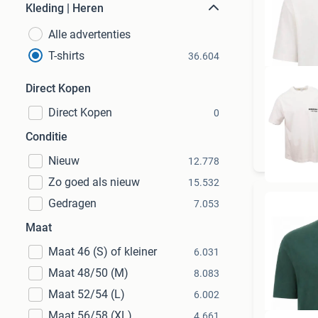
Kleding | Heren
Alle advertenties
T-shirts
36.604
Direct Kopen
Direct Kopen
0
To
Conditie
Nieuw
12.778
Zo goed als nieuw
15.532
Gedragen
7.053
Maat
Maat 46 (S) of kleiner
6.031
Maat 48/50 (M)
8.083
Maat 52/54 (L)
6.002
Maat 56/58 (XL)
4.661