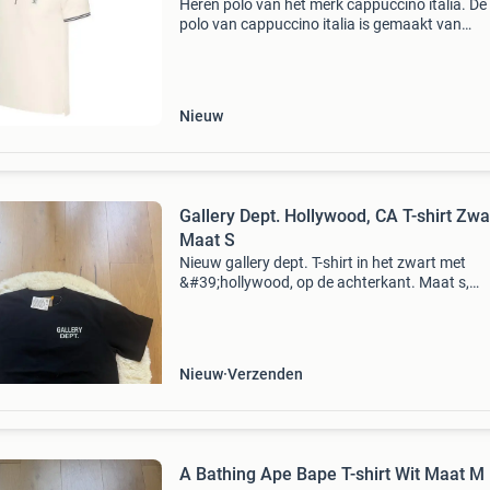
Heren polo van het merk cappuccino italia. De 
polo van cappuccino italia is gemaakt van
hoogwaardig pique katoen, en heeft een norm
pasvorm. Het zachte katoen zorgt voor een hee
draagcomfo
Nieuw
Gallery Dept. Hollywood, CA T-shirt Zwa
Maat S
Nieuw gallery dept. T-shirt in het zwart met
&#39;hollywood, op de achterkant. Maat s,
ongedragen en nog met kaartjes eraan. Perfe
voor liefhebbers van streetwear en unieke des
Nieuw
Verzenden
A Bathing Ape Bape T-shirt Wit Maat M