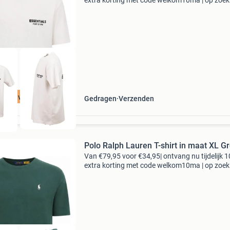
extra korting met code welkom10ma | op zoek
topkwaliteit merkkleding voor een fractie van 
nieuwprijs? Bij 95percent vind je refurbis
t 75% voordeel
Gedragen
Verzenden
Polo Ralph Lauren T-shirt in maat XL G
Van €79,95 voor €34,95| ontvang nu tijdelijk 
extra korting met code welkom10ma | op zoek
topkwaliteit merkkleding voor een fractie van 
nieuwprijs? Bij 95percent vind je refurbish