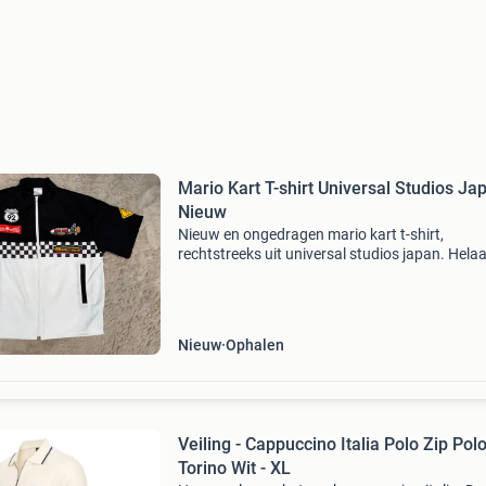
Mario Kart T-shirt Universal Studios Jap
Nieuw
Nieuw en ongedragen mario kart t-shirt,
rechtstreeks uit universal studios japan. Helaa
groot gekocht als cadeau. Dit unieke item is pe
voor elke mario kart fan en verkeert in perfect
staat.
Nieuw
Ophalen
Veiling - Cappuccino Italia Polo Zip Pol
Torino Wit - XL