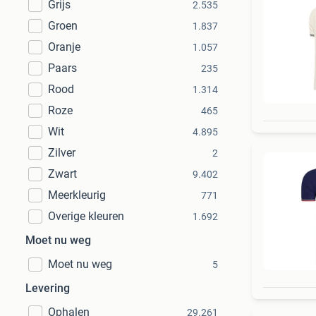
Grijs
2.535
Groen
1.837
Oranje
1.057
Paars
235
Rood
1.314
Roze
465
Wit
4.895
Zilver
2
Zwart
9.402
Meerkleurig
771
Overige kleuren
1.692
Moet nu weg
Moet nu weg
5
Levering
Ophalen
29.261