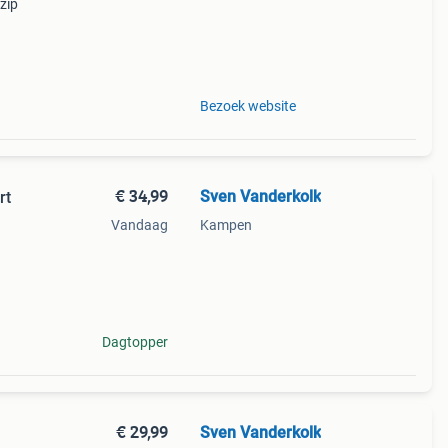
zip
ale
rlijk
Bezoek website
€ 34,99
Sven Vanderkolk
rt
Vandaag
Kampen
ct
igns.
Dagtopper
€ 29,99
Sven Vanderkolk