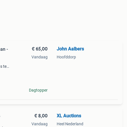
€ 65,00
John Aalbers
an -
Vandaag
Hoofddorp
s te
rfect
e
Dagtopper
€ 8,00
XL Auctions
o
Vandaag
Heel Nederland