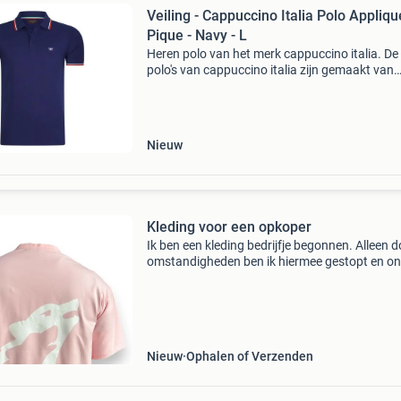
Veiling - Cappuccino Italia Polo Appliqu
Pique - Navy - L
Heren polo van het merk cappuccino italia. De
polo's van cappuccino italia zijn gemaakt van
katoen en polyester, en hebben een normale
pasvorm. Het zachte katoen zorgt voor een hee
draagcomfo
Nieuw
Kleding voor een opkoper
Ik ben een kleding bedrijfje begonnen. Alleen d
omstandigheden ben ik hiermee gestopt en o
een andere naam verder gegaan. Ik heb alle sp
( t-shirts, hoodies & truckers caps ) in aparte
Nieuw
Ophalen of Verzenden