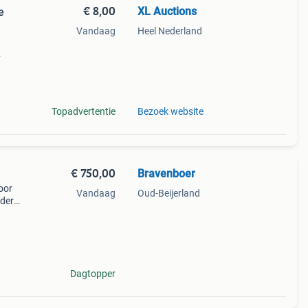
€ 8,00
XL Auctions
e
Vandaag
Heel Nederland
rlijk
Topadvertentie
Bezoek website
€ 750,00
Bravenboer
oor
Vandaag
Oud-Beijerland
nder
ullen
Dagtopper