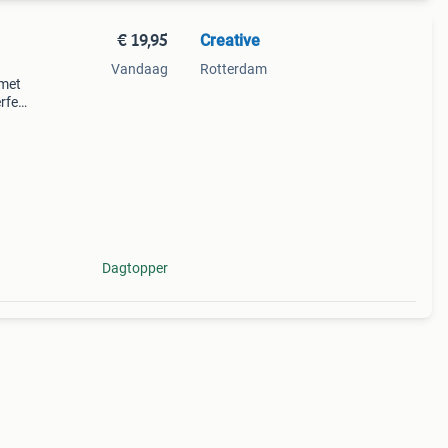
€ 19,95
Creative
Vandaag
Rotterdam
 met
erfect
Dagtopper