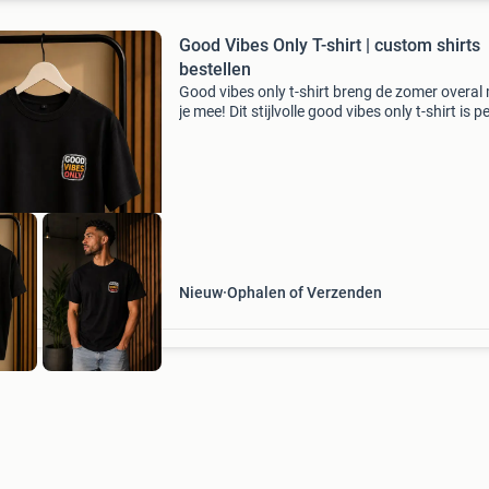
Good Vibes Only T-shirt | custom shirts
bestellen
Good vibes only t-shirt breng de zomer overal
je mee! Dit stijlvolle good vibes only t-shirt is p
voor vakantie, festivals, stranddagen, bbq’s of
gewoon als casual outfit. Professionele dtf-
Nieuw
Ophalen of Verzenden