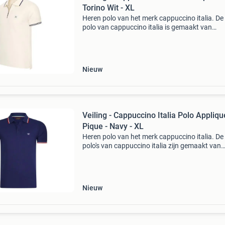
Torino Wit - XL
Heren polo van het merk cappuccino italia. De 
polo van cappuccino italia is gemaakt van
hoogwaardig pique katoen, en heeft een norm
pasvorm. Het zachte katoen zorgt voor een hee
draagcomfo
Nieuw
Veiling - Cappuccino Italia Polo Appliqu
Pique - Navy - XL
Heren polo van het merk cappuccino italia. De
polo's van cappuccino italia zijn gemaakt van
katoen en polyester, en hebben een normale
pasvorm. Het zachte katoen zorgt voor een hee
draagcomfo
Nieuw