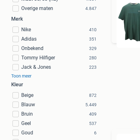
Overige maten
4.847
Merk
To
Nike
410
Adidas
351
Onbekend
329
Tommy Hilfiger
280
Jack & Jones
223
Toon meer
Kleur
Beige
872
Blauw
5.449
Bruin
409
Geel
537
Goud
6