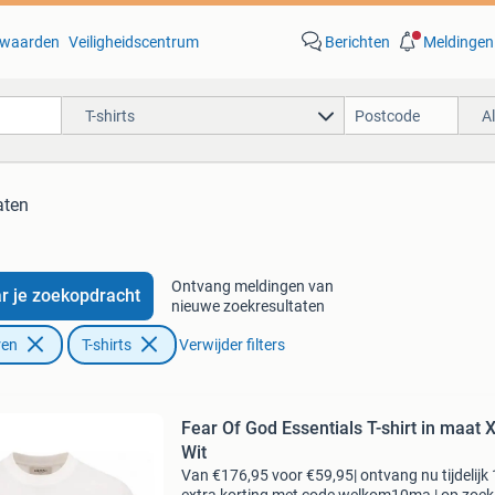
waarden
Veiligheidscentrum
Berichten
Meldingen
T-shirts
A
aten
Ontvang meldingen van
r je zoekopdracht
nieuwe zoekresultaten
ren
T-shirts
Verwijder filters
Fear Of God Essentials T-shirt in maat 
Wit
Van €176,95 voor €59,95| ontvang nu tijdelijk