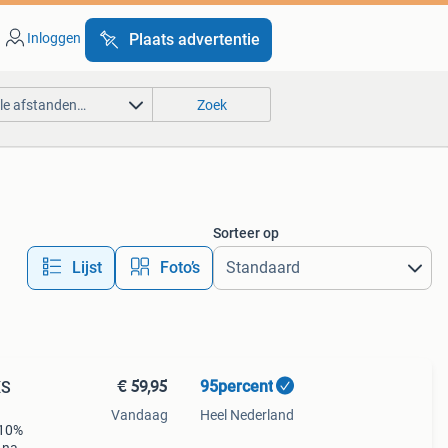
Inloggen
Plaats advertentie
lle afstanden…
Zoek
Sorteer op
Lijst
Foto’s
€ 59,95
95percent
XS
Vandaag
Heel Nederland
 10%