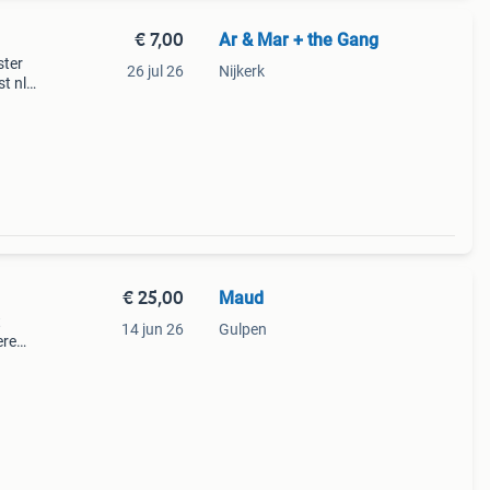
€ 7,00
Ar & Mar + the Gang
ster
26 jul 26
Nijkerk
t nl
€ 25,00
Maud
t
14 jun 26
Gulpen
ere
en