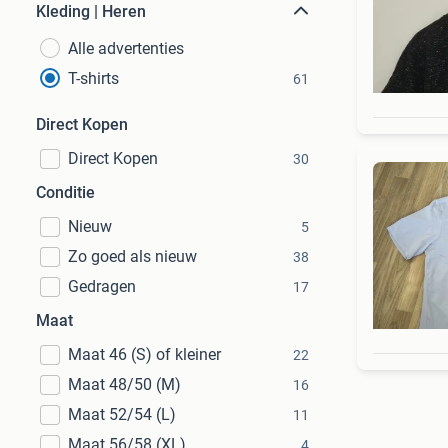
Kleding | Heren
Alle advertenties
T-shirts
61
Direct Kopen
Direct Kopen
30
Conditie
Nieuw
5
Zo goed als nieuw
38
Gedragen
17
Maat
Maat 46 (S) of kleiner
22
Maat 48/50 (M)
16
Maat 52/54 (L)
11
Maat 56/58 (XL)
4