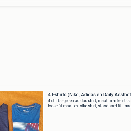
4 t-shirts (Nike, Adidas en Daily Aesthet
4 shirts -groen adidas shirt, maat m -nike sb sh
loose fit maat xs -nike shirt, standaard fit, ma
daily aesthetikz, maat m wie kunnen we hier no
mee maken?