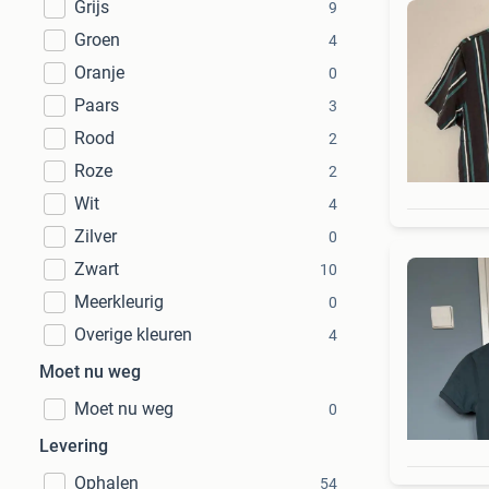
Grijs
9
Groen
4
Oranje
0
Paars
3
Rood
2
Roze
2
Wit
4
Zilver
0
Zwart
10
Meerkleurig
0
Overige kleuren
4
Moet nu weg
Moet nu weg
0
Levering
Ophalen
54