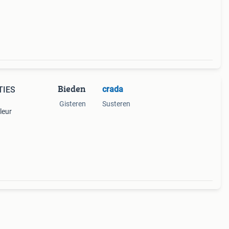
Bieden
crada
ITIES
Gisteren
Susteren
kleur
o