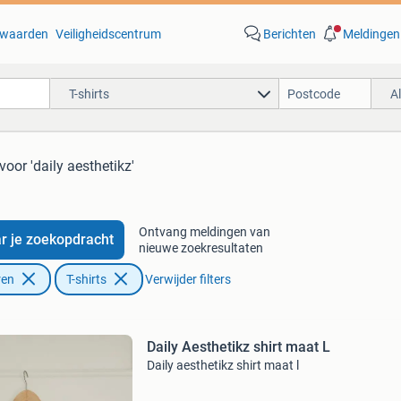
waarden
Veiligheidscentrum
Berichten
Meldingen
T-shirts
A
voor 'daily aesthetikz'
Ontvang meldingen van
r je zoekopdracht
nieuwe zoekresultaten
ren
T-shirts
Verwijder filters
Daily Aesthetikz shirt maat L
Daily aesthetikz shirt maat l