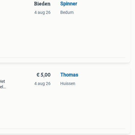
Bieden
Spinner
4 aug 26
Bedum
€ 5,00
Thomas
Het
4 aug 26
Huissen
el
n cas