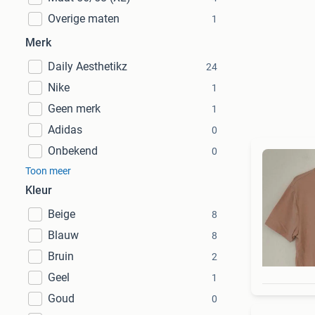
Overige maten
1
Merk
Daily Aesthetikz
24
Nike
1
Geen merk
1
Adidas
0
Onbekend
0
Toon meer
Kleur
Beige
8
Blauw
8
Bruin
2
Geel
1
Goud
0