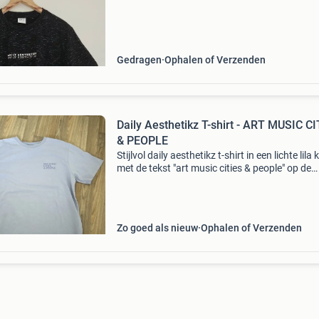
Gedragen
Ophalen of Verzenden
Daily Aesthetikz T-shirt - ART MUSIC C
& PEOPLE
Stijlvol daily aesthetikz t-shirt in een lichte lila 
met de tekst "art music cities & people" op de
achterkant. Het shirt is maat l en verkeert in z
goed als nieuwe staat. Perfect
Zo goed als nieuw
Ophalen of Verzenden