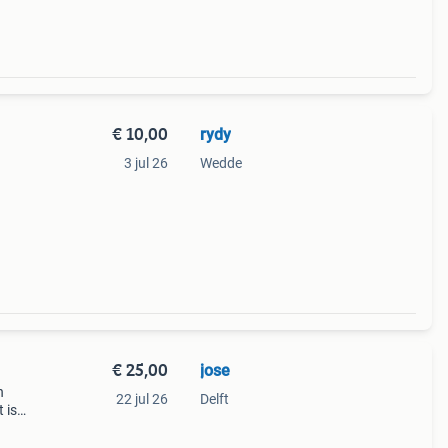
€ 10,00
rydy
3 jul 26
Wedde
€ 25,00
jose
n
22 jul 26
Delft
 is