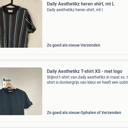
Daily Aesthetikz heren shirt, mt L
Daily aesthetikz heren shirt, mt l
Zo goed als nieuw
Verzenden
Daily Aesthetikz T-shirt XS - met logo
Stijlvol t-shirt van daily aesthetikz in maat xs. 
shirt is donkergrijs van kleur en heeft een subti
logo op de borst. Op de mouw staat
&#39;aesthetikz&#39; in reliëf. Ideaal voor ee
Zo goed als nieuw
Ophalen of Verzenden