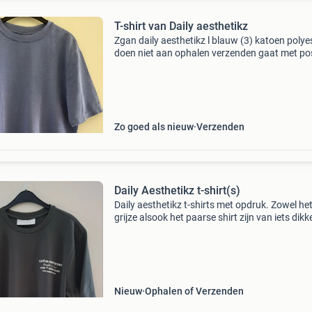
T-shirt van Daily aesthetikz
Zgan daily aesthetikz l blauw (3) katoen polye
doen niet aan ophalen verzenden gaat met pos
klein pakket is momenteel goedkoper dan
brievenbus pakje
Zo goed als nieuw
Verzenden
Daily Aesthetikz t-shirt(s)
Daily aesthetikz t-shirts met opdruk. Zowel he
grijze alsook het paarse shirt zijn van iets dikk
stof en nog nooit gedragen. Beide shirts hebb
een relaxed fit in de maat l. Ik bied de t-shirts a
Nieuw
Ophalen of Verzenden