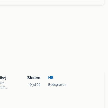
Bieden
HB
ikz)
irt,
19 jul 26
Bodegraven
at m -
g blij