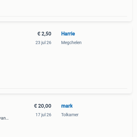
€ 2,50
Harrie
23 jul 26
Megchelen
€ 20,00
mark
17 jul 26
Tolkamer
 van
Geen