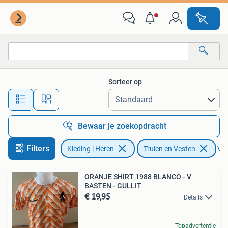
Truien en Vesten
Sorteer op
Alle afstanden…
Bewaar je zoekopdracht
Filters
Kleding | Heren
Truien en Vesten
Ver
ORANJE SHIRT 1988 BLANCO - V
BASTEN - GULLIT
€ 19,95
Details
Topadvertentie