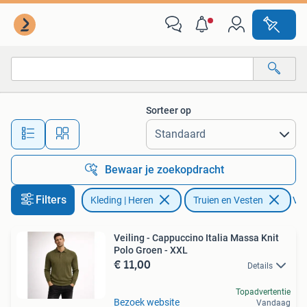
Truien en Vesten
Sorteer op
Alle afstanden…
Bewaar je zoekopdracht
Filters
Kleding | Heren
Truien en Vesten
Ver
Veiling - Cappuccino Italia Massa Knit
Polo Groen - XXL
€ 11,00
Details
Topadvertentie
Bezoek website
Vandaag