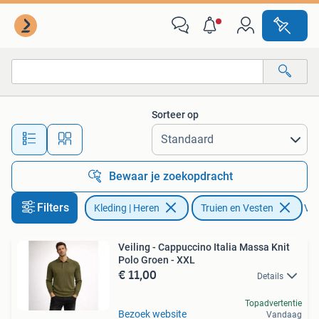
Truien en Vesten
Sorteer op
Alle afstanden…
Bewaar je zoekopdracht
Filters
Kleding | Heren
Truien en Vesten
Ver
Veiling - Cappuccino Italia Massa Knit
Polo Groen - XXL
€ 11,00
Details
Topadvertentie
Bezoek website
Vandaag