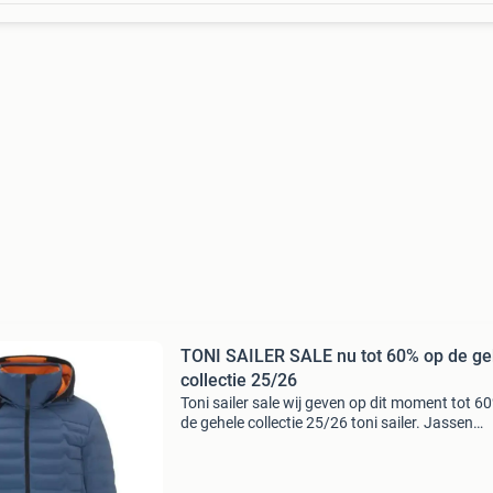
TONI SAILER SALE nu tot 60% op de ge
collectie 25/26
Toni sailer sale wij geven op dit moment tot 6
de gehele collectie 25/26 toni sailer. Jassen
broeken midlayers klik op de link om naar de
webshop te gaan om de gehele beschikbare
collectie te bek