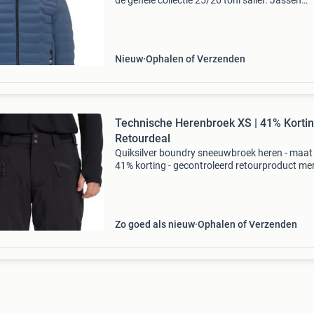
de gehele collectie 25/26 toni sailer. Jassen
broeken midlayers klik op de link om naar de
webshop te gaan om de gehele beschikbare
collectie te bek
Nieuw
Ophalen of Verzenden
Technische Herenbroek XS | 41% Kortin
Retourdeal
Quiksilver boundry sneeuwbroek heren - maat 
41% korting - gecontroleerd retourproduct mer
quiksilver (model: boundry pant, eqytp03236)
maat: xs (classic fit, mid-rise) kleur: fallen rock
(plaid
Zo goed als nieuw
Ophalen of Verzenden