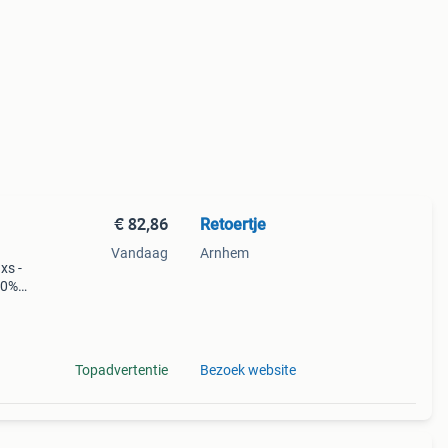
€ 82,86
Retoertje
Vandaag
Arnhem
xs -
00%
Topadvertentie
Bezoek website