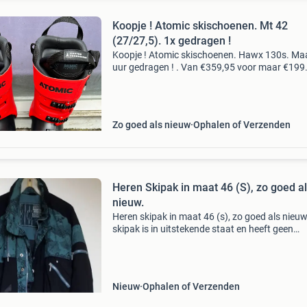
Koopje ! Atomic skischoenen. Mt 42
(27/27,5). 1x gedragen !
Koopje ! Atomic skischoenen. Hawx 130s. Ma
uur gedragen ! . Van €359,95 voor maar €199
Maat 42 (27/27,5). Zool 315 mm. Flex 130.
Vanwege blessure gaan deze in de verkoop. M
2025
Zo goed als nieuw
Ophalen of Verzenden
Heren Skipak in maat 46 (S), zo goed a
nieuw.
Heren skipak in maat 46 (s), zo goed als nieuw
skipak is in uitstekende staat en heeft geen
gebruikssporen. Perfect voor wie op zoek is n
een unieke en functionele ski-outfit.
Nieuw
Ophalen of Verzenden