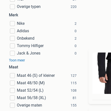
Overige typen
220
Merk
Nike
2
Adidas
0
Onbekend
2
Tommy Hilfiger
0
Jack & Jones
0
Toon meer
Maat
Maat 46 (S) of kleiner
127
Maat 48/50 (M)
115
Maat 52/54 (L)
108
Maat 56/58 (XL)
81
Overige maten
155