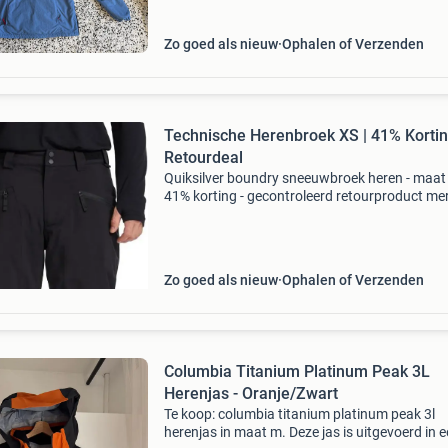
Zo goed als nieuw
Ophalen of Verzenden
Technische Herenbroek XS | 41% Kortin
Retourdeal
Quiksilver boundry sneeuwbroek heren - maat 
41% korting - gecontroleerd retourproduct mer
quiksilver (model: boundry pant, eqytp03236)
maat: xs (classic fit, mid-rise) kleur: fallen rock
(plaid
Zo goed als nieuw
Ophalen of Verzenden
Columbia Titanium Platinum Peak 3L
Herenjas - Oranje/Zwart
Te koop: columbia titanium platinum peak 3l
herenjas in maat m. Deze jas is uitgevoerd in 