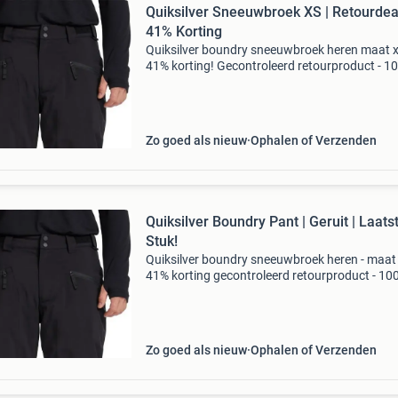
Quiksilver Sneeuwbroek XS | Retourdea
41% Korting
Quiksilver boundry sneeuwbroek heren maat x
41% korting! Gecontroleerd retourproduct - 1
functioneel. Merk: quiksilver (model: boundry 
maat: xs (classic fit / mid-rise) kleur: fallen roc
Zo goed als nieuw
Ophalen of Verzenden
Quiksilver Boundry Pant | Geruit | Laats
Stuk!
Quiksilver boundry sneeuwbroek heren - maat 
41% korting gecontroleerd retourproduct - 10
functioneel. Merk en model: quiksilver boundr
(eqytp03236) maat: xs kleur: fallen rock (gerui
Zo goed als nieuw
Ophalen of Verzenden