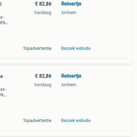
€ 82,86
Retoertje
l
Vandaag
Arnhem
s -
00%
pant)
k
Topadvertentie
Bezoek website
€ 82,86
Retoertje
te
Vandaag
Arnhem
xs -
0%
y pant
t) pa
Topadvertentie
Bezoek website