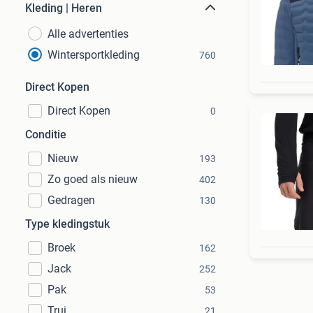
Kleding | Heren
Alle advertenties
Wintersportkleding
760
Direct Kopen
Direct Kopen
0
Conditie
Nieuw
193
Zo goed als nieuw
402
Gedragen
130
Type kledingstuk
Broek
162
Jack
252
Pak
53
Trui
21