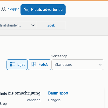
Inloggen
Plaats advertentie
lle afstanden…
Zoek
Sorteer op
Lijst
Foto’s
Zie omschrijving
Baum sport
hele
Vandaag
Hengelo
0% op