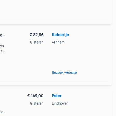
€ 82,86
Retoertje
g -
Gisteren
Arnhem
xs -
k:
Bezoek website
€ 145,00
Ester
Gisteren
Eindhoven
een