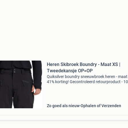
Heren Skibroek Boundry - Maat XS |
Tweedekansje OP=OP
Quiksilver boundry sneeuwbroek heren - maat 
41% korting! Gecontroleerd retourproduct - 1
functioneel. Merk: quiksilver (model boundry,
eqytp03236) maat: xs kleur: fallen rock (geruit
patroon)
Zo goed als nieuw
Ophalen of Verzenden