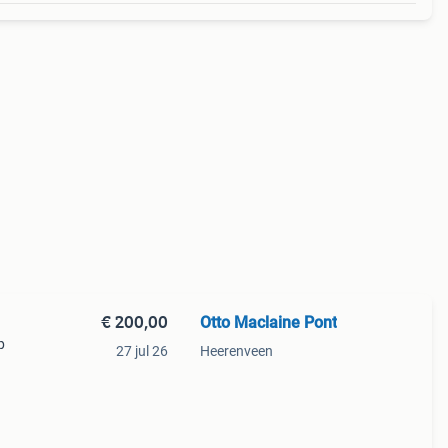
€ 200,00
Otto Maclaine Pont
p
27 jul 26
Heerenveen
ikt.
es.