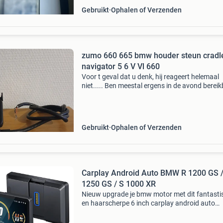
Gebruikt
Ophalen of Verzenden
zumo 660 665 bmw houder steun cradl
navigator 5 6 V Vl 660
Voor t geval dat u denk, hij reageert helemaal
niet..... Ben meestal ergens in de avond berei
👍🏻 aub geen mailtjes die gaan als bv " wat wil j
minimaal voor hebben" of " voor
Gebruikt
Ophalen of Verzenden
Carplay Android Auto BMW R 1200 GS /
1250 GS / S 1000 XR
Nieuw upgrade je bmw motor met dit fantasti
en haarscherpe 6 inch carplay android auto
bluetooth beeldscherm van carabc (model db
plug en play voor de volgende bmw motoren 