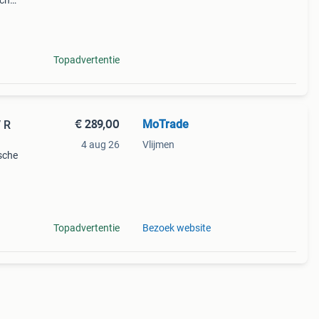
uch
 and
verko
Topadvertentie
€ 289,00
MoTrade
 R
4 aug 26
Vlijmen
sche
601)
met
Topadvertentie
Bezoek website