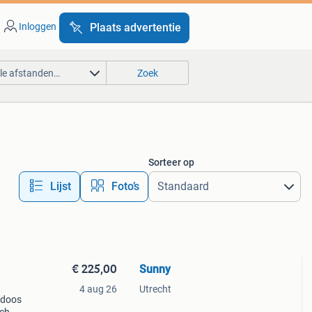
Inloggen
Plaats advertentie
lle afstanden…
Zoek
Sorteer op
Lijst
Foto’s
€ 225,00
Sunny
4 aug 26
Utrecht
n doos