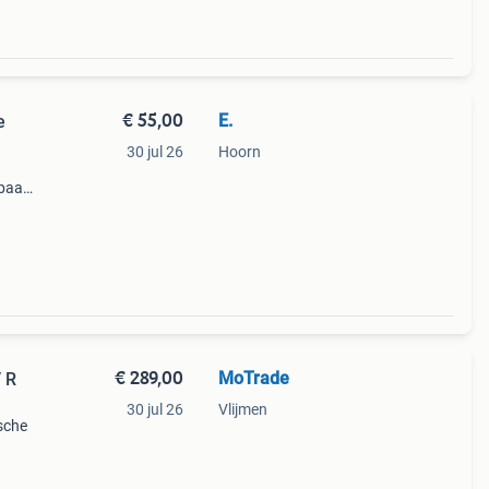
€ 55,00
E.
e
30 jul 26
Hoorn
kbaar
e er
€ 289,00
MoTrade
 R
30 jul 26
Vlijmen
sche
601)
met