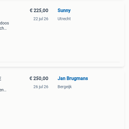
€ 225,00
Sunny
22 jul 26
Utrecht
n doos
uch
 and
verko
€ 250,00
Jan Brugmans
IE
26 jul 26
Bergeijk
 en