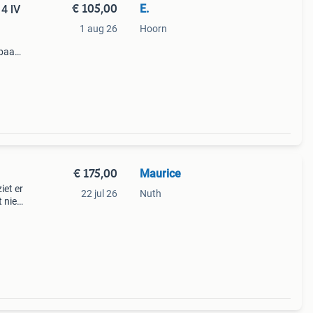
€ 105,00
E.
4 lV
1 aug 26
Hoorn
kbaar
e er
€ 175,00
Maurice
iet er
22 jul 26
Nuth
 niet