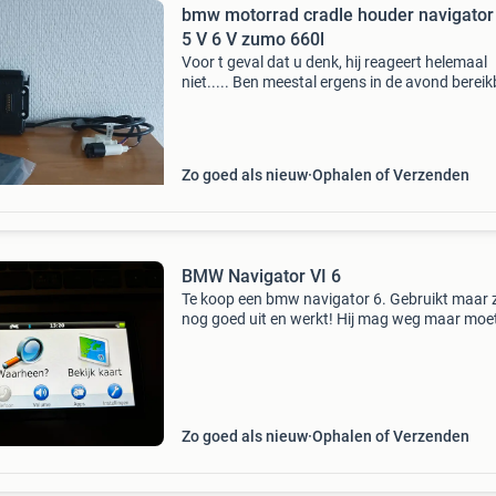
bmw motorrad cradle houder navigator 
5 V 6 V zumo 660l
Voor t geval dat u denk, hij reageert helemaal
niet..... Ben meestal ergens in de avond berei
👍🏻 aub geen mailtjes die gaan als bv " wat wil j
minimaal voor hebben" of " voor
Zo goed als nieuw
Ophalen of Verzenden
BMW Navigator VI 6
Te koop een bmw navigator 6. Gebruikt maar z
nog goed uit en werkt! Hij mag weg maar moet
weg
Zo goed als nieuw
Ophalen of Verzenden