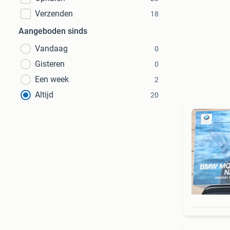
Verzenden
18
Aangeboden sinds
Vandaag
0
Gisteren
0
Een week
2
Altijd
20