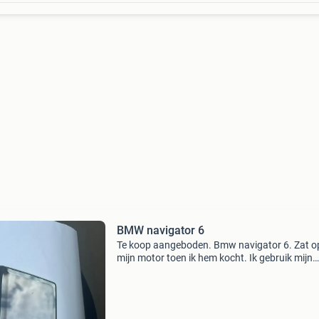
BMW navigator 6
Te koop aangeboden. Bmw navigator 6. Zat o
mijn motor toen ik hem kocht. Ik gebruik mijn
telefoon dus niet nodig en nooit door mij gebru
Voorkant is zeer netjes, achterkant kleine plekj
Zie fo