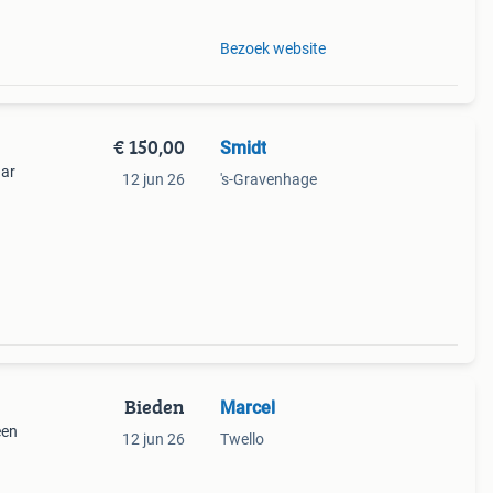
Bezoek website
€ 150,00
Smidt
aar
12 jun 26
's-Gravenhage
Bieden
Marcel
een
12 jun 26
Twello