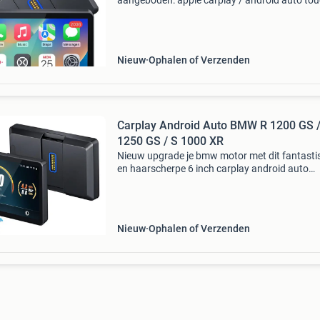
aangeboden: apple carplay / android auto to
beeldscherm van (model db601), volledig plug
play en draadloos. Koop bij een betrouwbare 
Nieuw
Ophalen of Verzenden
Carplay Android Auto BMW R 1200 GS /
1250 GS / S 1000 XR
Nieuw upgrade je bmw motor met dit fantasti
en haarscherpe 6 inch carplay android auto
bluetooth beeldscherm van carabc (model db
plug en play voor de volgende bmw motoren 
wonder wheel en
Nieuw
Ophalen of Verzenden