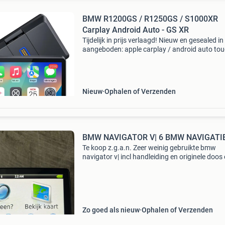
BMW R1200GS / R1250GS / S1000XR
Carplay Android Auto - GS XR
Tijdelijk in prijs verlaagd! Nieuw en gesealed i
aangeboden: apple carplay / android auto to
beeldscherm van (model db601), volledig plug
play en draadloos. Koop bij een betrouwbare 
Nieuw
Ophalen of Verzenden
BMW NAVIGATOR V| 6 BMW NAVIGAT
Te koop z.g.a.n. Zeer weinig gebruikte bmw
navigator v| incl handleiding en originele doos
levenslange updates. Is in goede en volledig
werkende staat. De navigator v| is speciaal
ontwikkeld voor b
Zo goed als nieuw
Ophalen of Verzenden